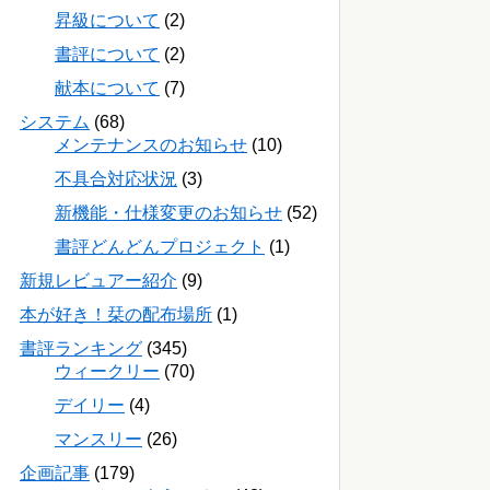
昇級について
(2)
書評について
(2)
献本について
(7)
システム
(68)
メンテナンスのお知らせ
(10)
不具合対応状況
(3)
新機能・仕様変更のお知らせ
(52)
書評どんどんプロジェクト
(1)
新規レビュアー紹介
(9)
本が好き！栞の配布場所
(1)
書評ランキング
(345)
ウィークリー
(70)
デイリー
(4)
マンスリー
(26)
企画記事
(179)