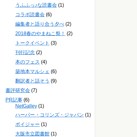
うふふっ♪な読書会
(1)
コラボ読書会
(6)
編集者と語り合う夕べ
(2)
2018春のやまねこ祭！
(2)
トークイベント
(3)
刊行記念
(2)
本のフェス
(4)
築地本マルシェ
(6)
翻訳者と話そう
(9)
書評研究会
(7)
PR記事
(6)
NetGalley
(1)
ハーパー・コリンズ・ジャパン
(1)
ボイジャー
(1)
大阪市立図書館
(1)