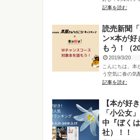
記事を読む
読売新聞
ン×本が好
もう！（20
2019/3/20
こんにちは。本
う空気に春の気配
記事を読む
【本が好
「小公女」
中『ぼく
社）！！