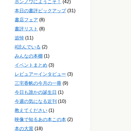
ホンノワにようこそ！
(42)
本日の書評ピックアップ
(31)
書店フェア
(8)
書評リスト
(8)
追悼
(11)
#読んでいる
(2)
みんなの本棚
(1)
イベントまとめ
(3)
レビュアーインタビュー
(3)
三宅香帆の今月の一冊
(9)
今日も誰かの誕生日
(1)
今週の気になる近刊
(10)
教えてください
(1)
映像で知るあの本この本
(2)
本の大賞
(18)