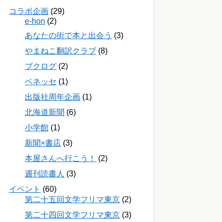
コラボ企画
(29)
e-hon
(2)
あなたの街で本と出会う
(3)
やまねこ翻訳クラブ
(8)
ブクログ
(2)
ベネッセ
(1)
出版社周年企画
(1)
北海道新聞
(6)
小学館
(1)
新聞×書店
(3)
本屋さんへ行こう！
(2)
週刊読書人
(3)
イベント
(60)
第二十五回文学フリマ東京
(2)
第二十四回文学フリマ東京
(3)