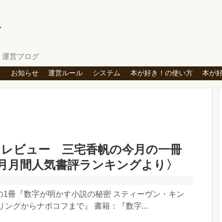
」運営ブログ
ト
お知らせ
運営ルール
システム
本が好き！の使い方
本が
クレビュー 三宅香帆の今月の一冊
年2月月間人気書評ランキングより〉
の1冊『数字が明かす小説の秘密 スティーヴン・キン
リングからナボコフまで』 書籍：『数字...