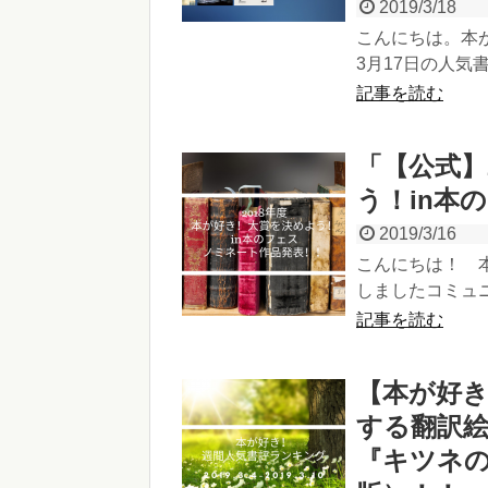
2019/3/18
こんにちは。本が
3月17日の人気書
記事を読む
「【公式】
う！in本
2019/3/16
こんにちは！ 本
しましたコミュニティ「【
記事を読む
【本が好き
する翻訳絵
『キツネの