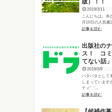
版）！！
2019/3/11
こんにちは。本が
月10日の人気書評
記事を読む
出版社の
ス！ コ
てない話
2019/3/9
バタバタとして
しまっています
ティ”「...
記事を読む
【候補作募