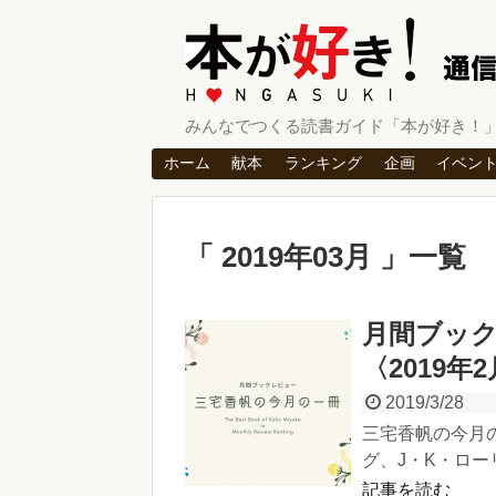
みんなでつくる読書ガイド「本が好き！
ホーム
献本
ランキング
企画
イベン
2019年03月
一覧
月間ブッ
〈2019
2019/3/28
三宅香帆の今月
グ、J・K・ロー
記事を読む