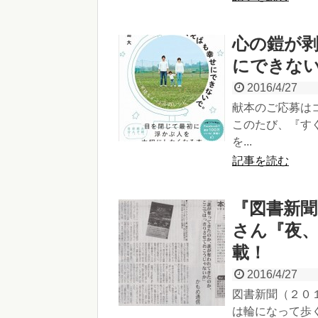
心の鎧が
にできない
2016/4/27
献本のご応募は
このたび、『す
を...
記事を読む
『図書新聞
さん『夜
載！
2016/4/27
図書新聞（２０
は輪になって歩く