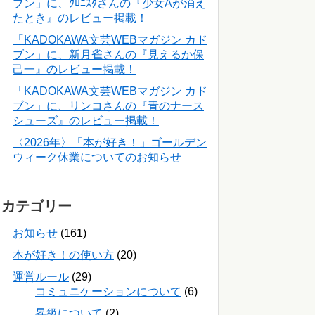
ブン」に、ｸﾛﾆｽﾀさんの『少女Aが消え
たとき』のレビュー掲載！
「KADOKAWA文芸WEBマガジン カド
ブン」に、新月雀さんの『見えるか保
己一』のレビュー掲載！
「KADOKAWA文芸WEBマガジン カド
ブン」に、リンコさんの『青のナース
シューズ』のレビュー掲載！
〈2026年〉「本が好き！」ゴールデン
ウィーク休業についてのお知らせ
カテゴリー
お知らせ
(161)
本が好き！の使い方
(20)
運営ルール
(29)
コミュニケーションについて
(6)
昇級について
(2)