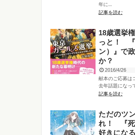
年に...
記事を読む
18歳選挙
っと！ 
ン）』で
か？
2016/4/26
献本のご応募は
去年話題になって
記事を読む
ただのツ
れ！ 『
好きにな