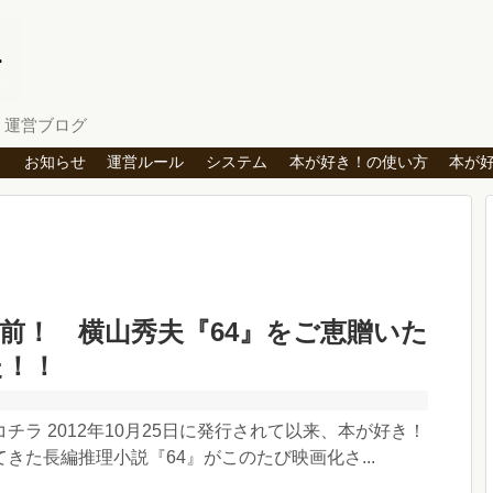
」運営ブログ
ト
お知らせ
運営ルール
システム
本が好き！の使い方
本が
前！ 横山秀夫『64』をご恵贈いた
た！！
チラ 2012年10月25日に発行されて以来、本が好き！
きた長編推理小説『64』がこのたび映画化さ...