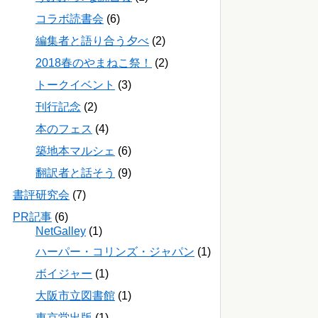
コラボ読書会
(6)
編集者と語り合う夕べ
(2)
2018春のやまねこ祭！
(2)
トークイベント
(3)
刊行記念
(2)
本のフェス
(4)
築地本マルシェ
(6)
翻訳者と話そう
(9)
書評研究会
(7)
PR記事
(6)
NetGalley
(1)
ハーパー・コリンズ・ジャパン
(1)
ボイジャー
(1)
大阪市立図書館
(1)
東京堂出版
(1)