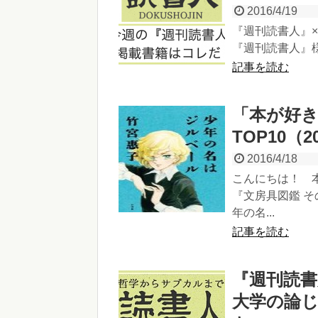
2016/4/19
『週刊読書人』
『週刊読書人』様の
記事を読む
「本が好
TOP10（20
2016/4/18
こんにちは！ 
『文房具図鑑 
年の名...
記事を読む
『週刊読書
大学の論