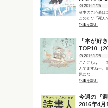
2016/4/25
献本のご応募は
このたび『死んで
記事を読む
「本が好
TOP10（20
2016/4/25
こんにちは！ 
んでますねー。
気にな...
記事を読む
今週の『
2016年4月