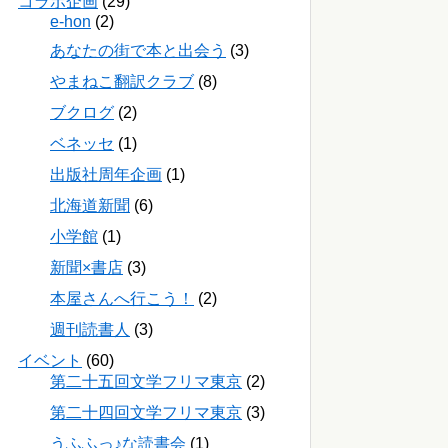
コラボ企画
(29)
e-hon
(2)
あなたの街で本と出会う
(3)
やまねこ翻訳クラブ
(8)
ブクログ
(2)
ベネッセ
(1)
出版社周年企画
(1)
北海道新聞
(6)
小学館
(1)
新聞×書店
(3)
本屋さんへ行こう！
(2)
週刊読書人
(3)
イベント
(60)
第二十五回文学フリマ東京
(2)
第二十四回文学フリマ東京
(3)
うふふっ♪な読書会
(1)