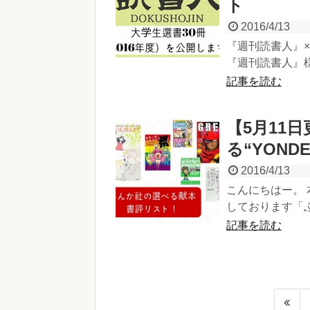
ト
2016/4/13
『週刊読書人』
『週刊読書人』様
記事を読む
【5月11
る“YON
2016/4/13
こんにちはー。 
しております「ぶん
記事を読む