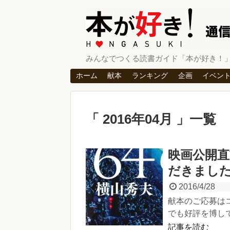
みんなでつくる読書ガイド「本が好き！
ホーム
献本
ランキング
企画
イベン
2016年04月
一覧
映画公開直
だきまし
2016/4/28
献本のご応募はコ
でも好評を博して
記事を読む