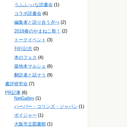
うふふっ♪な読書会
(1)
コラボ読書会
(6)
編集者と語り合う夕べ
(2)
2018春のやまねこ祭！
(2)
トークイベント
(3)
刊行記念
(2)
本のフェス
(4)
築地本マルシェ
(6)
翻訳者と話そう
(9)
書評研究会
(7)
PR記事
(6)
NetGalley
(1)
ハーパー・コリンズ・ジャパン
(1)
ボイジャー
(1)
大阪市立図書館
(1)