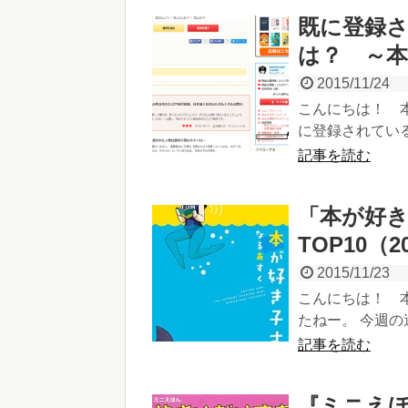
既に登録
は？ ～
2015/11/24
こんにちは！ 
に登録されている
記事を読む
「本が好
TOP10（20
2015/11/23
こんにちは！ 
たねー。 今週の
記事を読む
『ミニえほ