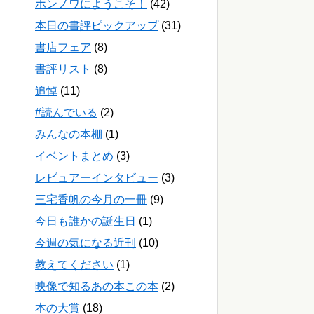
ホンノワにようこそ！
(42)
本日の書評ピックアップ
(31)
書店フェア
(8)
書評リスト
(8)
追悼
(11)
#読んでいる
(2)
みんなの本棚
(1)
イベントまとめ
(3)
レビュアーインタビュー
(3)
三宅香帆の今月の一冊
(9)
今日も誰かの誕生日
(1)
今週の気になる近刊
(10)
教えてください
(1)
映像で知るあの本この本
(2)
本の大賞
(18)