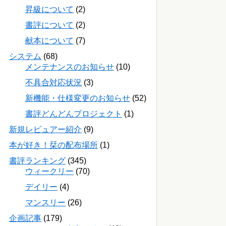
昇級について
(2)
書評について
(2)
献本について
(7)
システム
(68)
メンテナンスのお知らせ
(10)
不具合対応状況
(3)
新機能・仕様変更のお知らせ
(52)
書評どんどんプロジェクト
(1)
新規レビュアー紹介
(9)
本が好き！栞の配布場所
(1)
書評ランキング
(345)
ウィークリー
(70)
デイリー
(4)
マンスリー
(26)
企画記事
(179)