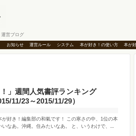
」運営ブログ
ト
お知らせ
運営ルール
システム
本が好き！の使い方
本が
き！」週間人気書評ランキング
15/11/23～2015/11/29）
本が好き！編集部の和氣です！ この寒さの中、1位の本
いなあ。沖縄。住みたいなあ。 と、いうわけで、...