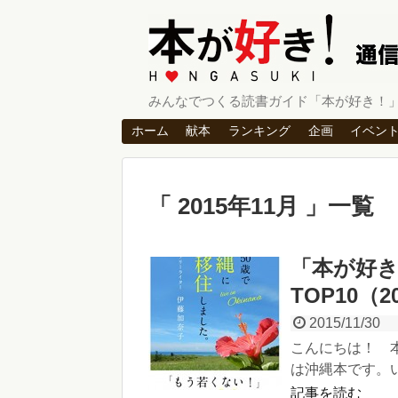
みんなでつくる読書ガイド「本が好き！
ホーム
献本
ランキング
企画
イベン
2015年11月
一覧
「本が好
TOP10（20
2015/11/30
こんにちは！ 
は沖縄本です。い
記事を読む