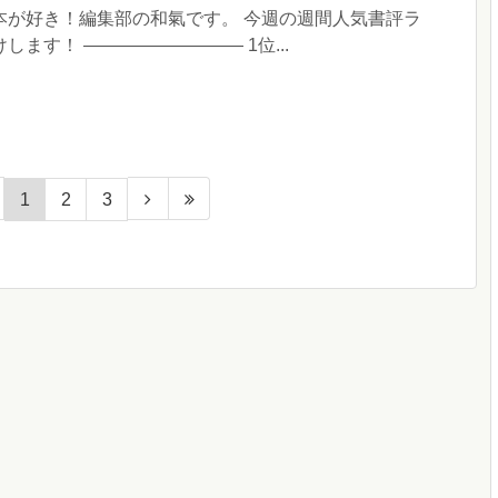
本が好き！編集部の和氣です。 今週の週間人気書評ラ
します！ ————————— 1位...
1
2
3