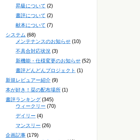
昇級について
(2)
書評について
(2)
献本について
(7)
システム
(68)
メンテナンスのお知らせ
(10)
不具合対応状況
(3)
新機能・仕様変更のお知らせ
(52)
書評どんどんプロジェクト
(1)
新規レビュアー紹介
(9)
本が好き！栞の配布場所
(1)
書評ランキング
(345)
ウィークリー
(70)
デイリー
(4)
マンスリー
(26)
企画記事
(179)