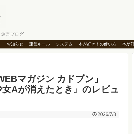
」運営ブログ
ト
お知らせ
運営ルール
システム
本が好き！の使い方
本が
芸WEBマガジン カドブン」
『少女Aが消えたとき』のレビュ
2026/7/8