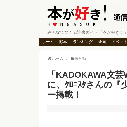
みんなでつくる読書ガイド「本が好き！
ホーム
献本
ランキング
企画
イベン
ホーム
未分類
「KADOKAWA文
に、ｸﾛﾆｽﾀさんの
ー掲載！