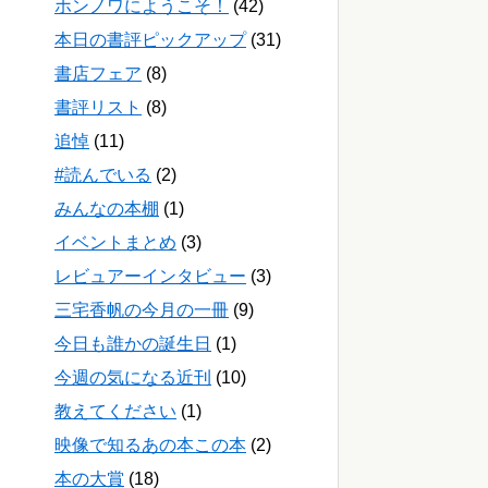
ホンノワにようこそ！
(42)
本日の書評ピックアップ
(31)
書店フェア
(8)
書評リスト
(8)
追悼
(11)
#読んでいる
(2)
みんなの本棚
(1)
イベントまとめ
(3)
レビュアーインタビュー
(3)
三宅香帆の今月の一冊
(9)
今日も誰かの誕生日
(1)
今週の気になる近刊
(10)
教えてください
(1)
映像で知るあの本この本
(2)
本の大賞
(18)