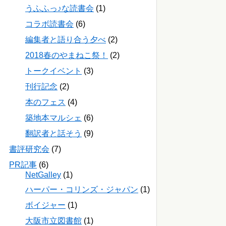
うふふっ♪な読書会
(1)
コラボ読書会
(6)
編集者と語り合う夕べ
(2)
2018春のやまねこ祭！
(2)
トークイベント
(3)
刊行記念
(2)
本のフェス
(4)
築地本マルシェ
(6)
翻訳者と話そう
(9)
書評研究会
(7)
PR記事
(6)
NetGalley
(1)
ハーパー・コリンズ・ジャパン
(1)
ボイジャー
(1)
大阪市立図書館
(1)