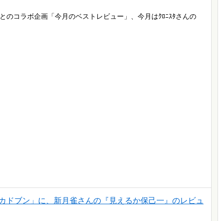
ン」とのコラボ企画「今月のベストレビュー」、今月はｸﾛﾆｽﾀさんの
ジン カドブン」に、新月雀さんの『見えるか保己一』のレビュ