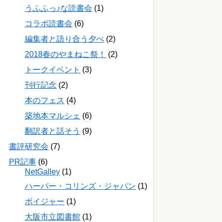
うふふっ♪な読書会
(1)
コラボ読書会
(6)
編集者と語り合う夕べ
(2)
2018春のやまねこ祭！
(2)
トークイベント
(3)
刊行記念
(2)
本のフェス
(4)
築地本マルシェ
(6)
翻訳者と話そう
(9)
書評研究会
(7)
PR記事
(6)
NetGalley
(1)
ハーパー・コリンズ・ジャパン
(1)
ボイジャー
(1)
大阪市立図書館
(1)