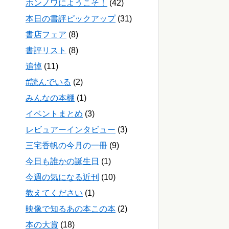
ホンノワにようこそ！
(42)
本日の書評ピックアップ
(31)
書店フェア
(8)
書評リスト
(8)
追悼
(11)
#読んでいる
(2)
みんなの本棚
(1)
イベントまとめ
(3)
レビュアーインタビュー
(3)
三宅香帆の今月の一冊
(9)
今日も誰かの誕生日
(1)
今週の気になる近刊
(10)
教えてください
(1)
映像で知るあの本この本
(2)
本の大賞
(18)