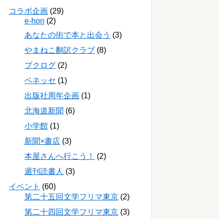
コラボ企画
(29)
e-hon
(2)
あなたの街で本と出会う
(3)
やまねこ翻訳クラブ
(8)
ブクログ
(2)
ベネッセ
(1)
出版社周年企画
(1)
北海道新聞
(6)
小学館
(1)
新聞×書店
(3)
本屋さんへ行こう！
(2)
週刊読書人
(3)
イベント
(60)
第二十五回文学フリマ東京
(2)
第二十四回文学フリマ東京
(3)