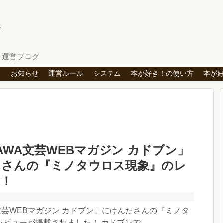
」運営ブログ
ト
お知らせ
運営ルール
システム
本が好き！の使い方
本が
KAWA文芸WEBマガジン カドブン」
たさんの『ミノタウロス現象』のレ
載！
A文芸WEBマガジン カドブン」にけんたさんの『ミノタ
ビューが掲載されました！ カドブンで...