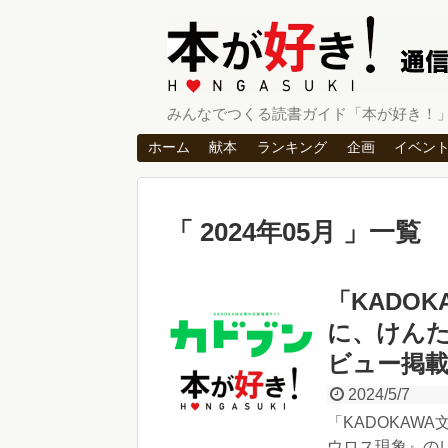
みんなでつくる読書ガイド「本が好き！
ホーム
献本
ランキング
企画
イベン
2024年05月
一覧
「KADO
に、けん
ビュー掲
2024/5/7
「KADOKAW
ウロス現象』のレ