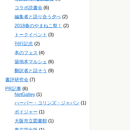
コラボ読書会
(6)
編集者と語り合う夕べ
(2)
2018春のやまねこ祭！
(2)
トークイベント
(3)
刊行記念
(2)
本のフェス
(4)
築地本マルシェ
(6)
翻訳者と話そう
(9)
書評研究会
(7)
PR記事
(6)
NetGalley
(1)
ハーパー・コリンズ・ジャパン
(1)
ボイジャー
(1)
大阪市立図書館
(1)
東京堂出版
(1)