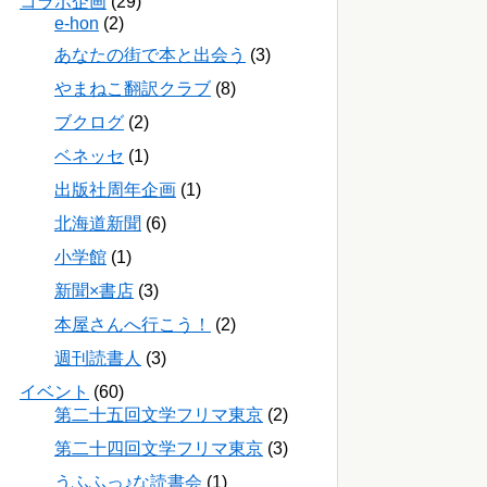
コラボ企画
(29)
e-hon
(2)
あなたの街で本と出会う
(3)
やまねこ翻訳クラブ
(8)
ブクログ
(2)
ベネッセ
(1)
出版社周年企画
(1)
北海道新聞
(6)
小学館
(1)
新聞×書店
(3)
本屋さんへ行こう！
(2)
週刊読書人
(3)
イベント
(60)
第二十五回文学フリマ東京
(2)
第二十四回文学フリマ東京
(3)
うふふっ♪な読書会
(1)