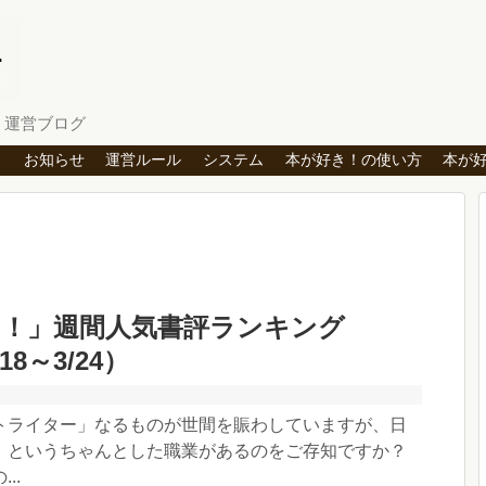
」運営ブログ
ト
お知らせ
運営ルール
システム
本が好き！の使い方
本が
き！」週間人気書評ランキング
18～3/24）
トライター」なるものが世間を賑わしていますが、日
」というちゃんとした職業があるのをご存知ですか？
..