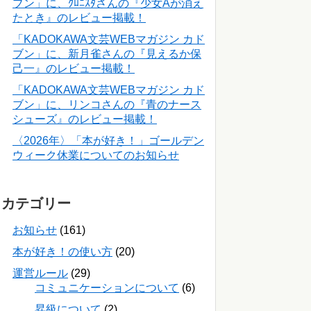
ブン」に、ｸﾛﾆｽﾀさんの『少女Aが消え
たとき』のレビュー掲載！
「KADOKAWA文芸WEBマガジン カド
ブン」に、新月雀さんの『見えるか保
己一』のレビュー掲載！
「KADOKAWA文芸WEBマガジン カド
ブン」に、リンコさんの『青のナース
シューズ』のレビュー掲載！
〈2026年〉「本が好き！」ゴールデン
ウィーク休業についてのお知らせ
カテゴリー
お知らせ
(161)
本が好き！の使い方
(20)
運営ルール
(29)
コミュニケーションについて
(6)
昇級について
(2)