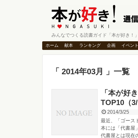
みんなでつくる読書ガイド「本が好き！
ホーム
献本
ランキング
企画
イベン
2014年03月
一覧
「本が好
TOP10（3/
2014/3/25
最近、「ゴース
本には「代書屋
代書屋とは現在の.