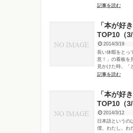
記事を読む
「本が好
TOP10（3/
2014/3/19
長い休暇をとっ
意！」の看板を
見かけた時、「どう
記事を読む
「本が好
TOP10（3
2014/3/12
日本語というの
僕、わたし、わ