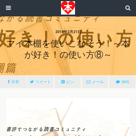
2018年2月21日
マイ本棚を使いこなそう！～本
が好き！の使い方⑧～
共有
ツイート
ピン
メール
SMS