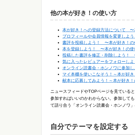
他の本が好き！の使い方
本が好き！への登録方法について 〜
プロフィールや会員情報を変更しよう
書評を投稿しよう！ 〜本が好き！の
本を登録しよう！ 〜本が好き！の使
投稿した書評を修正・削除しよう！ 
気に入ったレビュアーをフォローしよ
オンライン読書会・ホンノワに参加し
マイ本棚を使いこなそう！～本が好き
献本に応募してみよう！～本が好き！
ニュースフィードやTOPページを見ている
参加すればいいのかわからない。参加しても
て語り合う「オンライン読書会・ホンノワ」
自分でテーマを設定する