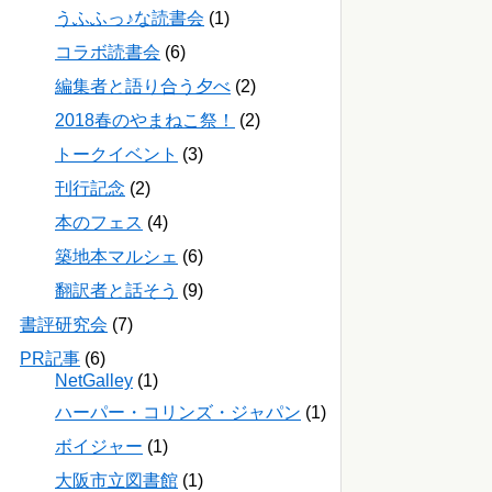
うふふっ♪な読書会
(1)
コラボ読書会
(6)
編集者と語り合う夕べ
(2)
2018春のやまねこ祭！
(2)
トークイベント
(3)
刊行記念
(2)
本のフェス
(4)
築地本マルシェ
(6)
翻訳者と話そう
(9)
書評研究会
(7)
PR記事
(6)
NetGalley
(1)
ハーパー・コリンズ・ジャパン
(1)
ボイジャー
(1)
大阪市立図書館
(1)