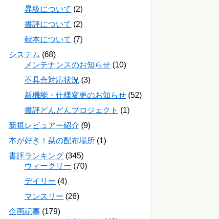
昇級について
(2)
書評について
(2)
献本について
(7)
システム
(68)
メンテナンスのお知らせ
(10)
不具合対応状況
(3)
新機能・仕様変更のお知らせ
(52)
書評どんどんプロジェクト
(1)
新規レビュアー紹介
(9)
本が好き！栞の配布場所
(1)
書評ランキング
(345)
ウィークリー
(70)
デイリー
(4)
マンスリー
(26)
企画記事
(179)