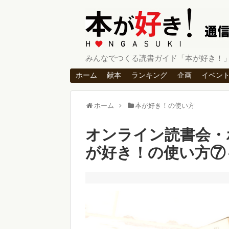
みんなでつくる読書ガイド「本が好き！
ホーム
献本
ランキング
企画
イベン
ホーム
本が好き！の使い方
オンライン読書会・
が好き！の使い方⑦