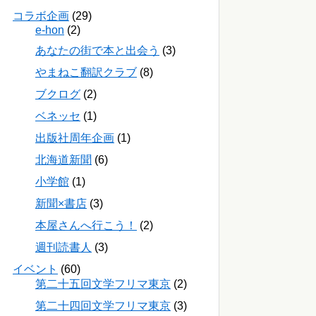
コラボ企画
(29)
e-hon
(2)
あなたの街で本と出会う
(3)
やまねこ翻訳クラブ
(8)
ブクログ
(2)
ベネッセ
(1)
出版社周年企画
(1)
北海道新聞
(6)
小学館
(1)
新聞×書店
(3)
本屋さんへ行こう！
(2)
週刊読書人
(3)
イベント
(60)
第二十五回文学フリマ東京
(2)
第二十四回文学フリマ東京
(3)