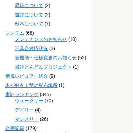
昇級について
(2)
書評について
(2)
献本について
(7)
システム
(68)
メンテナンスのお知らせ
(10)
不具合対応状況
(3)
新機能・仕様変更のお知らせ
(52)
書評どんどんプロジェクト
(1)
新規レビュアー紹介
(9)
本が好き！栞の配布場所
(1)
書評ランキング
(345)
ウィークリー
(70)
デイリー
(4)
マンスリー
(26)
企画記事
(179)