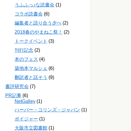
うふふっ♪な読書会
(1)
コラボ読書会
(6)
編集者と語り合う夕べ
(2)
2018春のやまねこ祭！
(2)
トークイベント
(3)
刊行記念
(2)
本のフェス
(4)
築地本マルシェ
(6)
翻訳者と話そう
(9)
書評研究会
(7)
PR記事
(6)
NetGalley
(1)
ハーパー・コリンズ・ジャパン
(1)
ボイジャー
(1)
大阪市立図書館
(1)