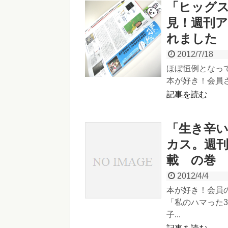
「ヒッグ
見！週刊
れました
2012/7/18
ほぼ恒例となっ
本が好き！会員さん
記事を読む
「生き辛
カス。週
載 の巻
2012/4/4
本が好き！会員の
「私のハマった
子...