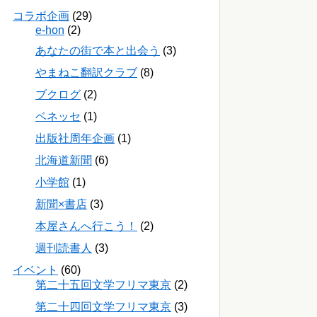
コラボ企画
(29)
e-hon
(2)
あなたの街で本と出会う
(3)
やまねこ翻訳クラブ
(8)
ブクログ
(2)
ベネッセ
(1)
出版社周年企画
(1)
北海道新聞
(6)
小学館
(1)
新聞×書店
(3)
本屋さんへ行こう！
(2)
週刊読書人
(3)
イベント
(60)
第二十五回文学フリマ東京
(2)
第二十四回文学フリマ東京
(3)