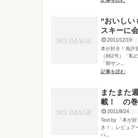
記事を読む
“おいしい
スキーに
2011/12/19
本が好き！免許
（862号）「私
「卵サン...
記事を読む
またまた
載！ の巻
2011/8/24
Text by 
き！」レビュア
ハ...