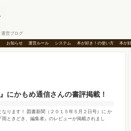
」運営ブログ
ト
お知らせ
運営ルール
システム
本が好き！の使い方
本が
聞』にかもめ通信さんの書評掲載！
となります！ 図書新聞（２０１５年５月２日号）に か
『雨ときどき、編集者』のレビューが掲載されまし