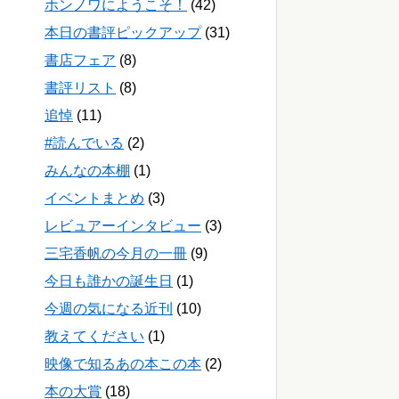
ホンノワにようこそ！
(42)
本日の書評ピックアップ
(31)
書店フェア
(8)
書評リスト
(8)
追悼
(11)
#読んでいる
(2)
みんなの本棚
(1)
イベントまとめ
(3)
レビュアーインタビュー
(3)
三宅香帆の今月の一冊
(9)
今日も誰かの誕生日
(1)
今週の気になる近刊
(10)
教えてください
(1)
映像で知るあの本この本
(2)
本の大賞
(18)