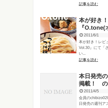
記事を読む
本が好き
『O.ton
2011/6/1
本が好き！レビュ
Vol.30』に
い...
記事を読む
本日発売
掲載！ の
2011/4/5
会員のchibiz
日発売の週刊アス