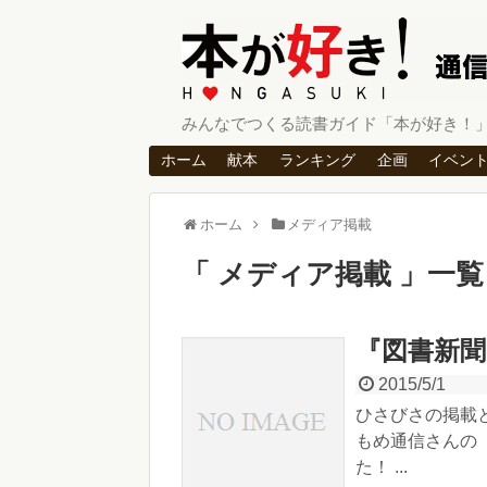
みんなでつくる読書ガイド「本が好き！
ホーム
献本
ランキング
企画
イベン
ホーム
メディア掲載
メディア掲載
一覧
『図書新
2015/5/1
ひさびさの掲載
もめ通信さんの
た！ ...