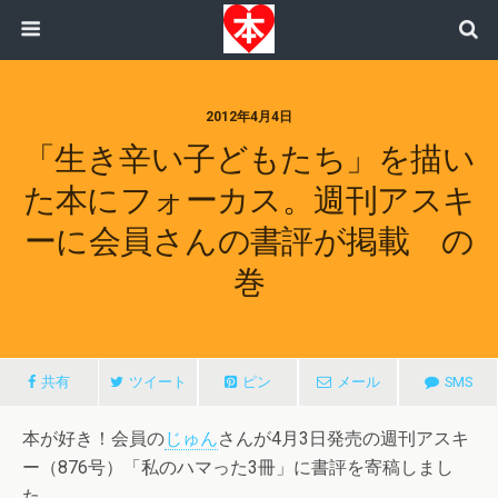
2012年4月4日
「生き辛い子どもたち」を描い
た本にフォーカス。週刊アスキ
ーに会員さんの書評が掲載 の
巻
共有
ツイート
ピン
メール
SMS
本が好き！会員の
じゅん
さんが4月3日発売の週刊アスキ
ー（876号）「私のハマった3冊」に書評を寄稿しまし
た。