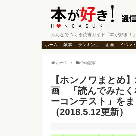
みんなでつくる読書ガイド「本が好き！
ホーム
献本
ランキング
企画
イベン
ホーム
企画記事
【ホンノワまとめ】
画 「読んでみたく
ーコンテスト」をま
（2018.5.12更新）