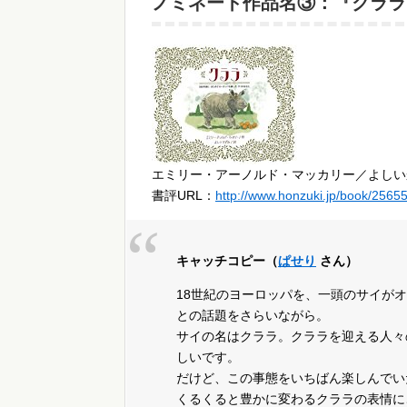
ノミネート作品名③：『クララ
エミリー・アーノルド・マッカリー／よしい
書評URL：
http://www.honzuki.jp/book/2565
キャッチコピー（
ぱせり
さん）
18世紀のヨーロッパを、一頭のサイが
との話題をさらいながら。
サイの名はクララ。クララを迎える人々
しいです。
だけど、この事態をいちばん楽しんでい
くるくると豊かに変わるクララの表情に