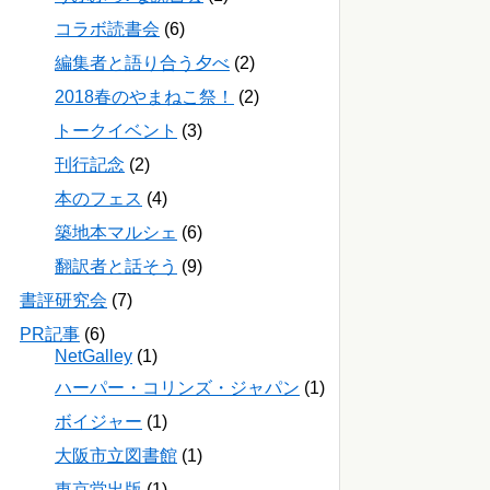
コラボ読書会
(6)
編集者と語り合う夕べ
(2)
2018春のやまねこ祭！
(2)
トークイベント
(3)
刊行記念
(2)
本のフェス
(4)
築地本マルシェ
(6)
翻訳者と話そう
(9)
書評研究会
(7)
PR記事
(6)
NetGalley
(1)
ハーパー・コリンズ・ジャパン
(1)
ボイジャー
(1)
大阪市立図書館
(1)
東京堂出版
(1)