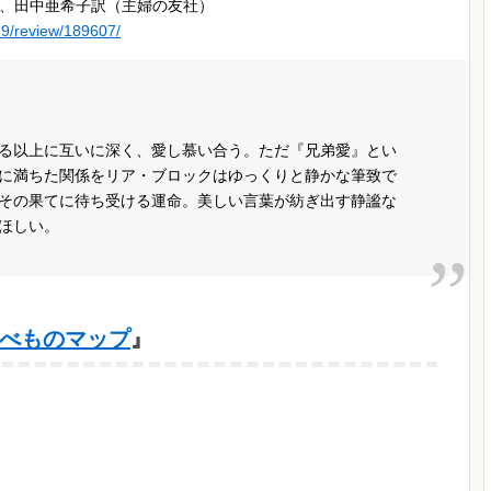
、田中亜希子訳（主婦の友社）
89/review/189607/
る以上に互いに深く、愛し慕い合う。ただ『兄弟愛』とい
に満ちた関係をリア・ブロックはゆっくりと静かな筆致で
その果てに待ち受ける運命。美しい言葉が紡ぎ出す静謐な
ほしい。
べものマップ
』