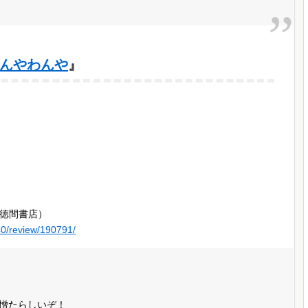
んやわんや
』
徳間書店）
40/review/190791/
憎たらしいぞ！