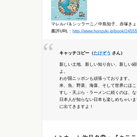
マレルバ＆シッラーニ／中島知子、赤塚きょ
書評URL：
http://www.honzuki.jp/book/2455
キャッチコピー（
たけぞう
さん）
新しい土地、新しい知り合い、新しい経
よ。
わが国ニッポンも頑張っております。
米、魚、野菜、海藻、そして世界にほこ
すし・天ぷら・ラーメンに続くのは、な
日本人が知らない日本も楽しめちゃいま
に出てきますよ！