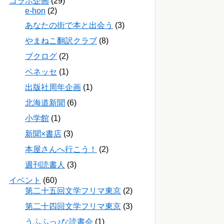
コラボ企画
(29)
e-hon
(2)
あなたの街で本と出会う
(3)
やまねこ翻訳クラブ
(8)
ブクログ
(2)
ベネッセ
(1)
出版社周年企画
(1)
北海道新聞
(6)
小学館
(1)
新聞×書店
(3)
本屋さんへ行こう！
(2)
週刊読書人
(3)
イベント
(60)
第二十五回文学フリマ東京
(2)
第二十四回文学フリマ東京
(3)
うふふっ♪な読書会
(1)