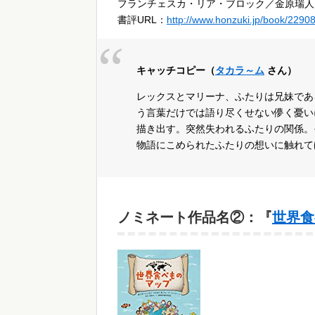
フランチェスカ・リア・ブロック／金原瑞人
書評URL：
http://www.honzuki.jp/book/2290
キャッチコピー（
タカラ～ム
さん）
レックスとマリーナ、ふたりは兄妹であ
う言葉だけでは語り尽くせない儚く憂い
描き出す。突然失われるふたりの関係。
物語にこめられたふたりの想いに触れて
ノミネート作品名②：『
世界食