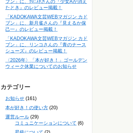
ブン」に、ｸﾛﾆｽﾀさんの『少女Aが消え
たとき』のレビュー掲載！
「KADOKAWA文芸WEBマガジン カド
ブン」に、新月雀さんの『見えるか保
己一』のレビュー掲載！
「KADOKAWA文芸WEBマガジン カド
ブン」に、リンコさんの『青のナース
シューズ』のレビュー掲載！
〈2026年〉「本が好き！」ゴールデン
ウィーク休業についてのお知らせ
カテゴリー
お知らせ
(161)
本が好き！の使い方
(20)
運営ルール
(29)
コミュニケーションについて
(6)
昇級について
(2)