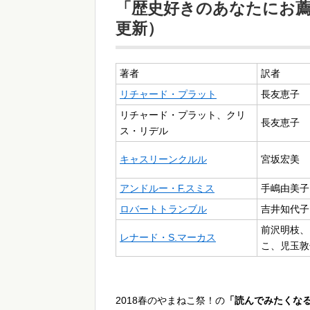
「歴史好きのあなたにお薦め
更新）
著者
訳者
リチャード・プラット
長友恵子
リチャード・プラット、クリ
長友恵子
ス・リデル
キャスリーンクルル
宮坂宏美
アンドルー・F.スミス
手嶋由美子
ロバートトランブル
吉井知代子
前沢明枝、
レナード・S.マーカス
こ、児玉敦
2018春のやまねこ祭！の
「読んでみたくなる