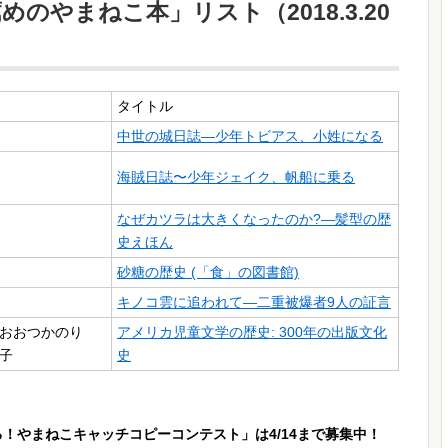
のやまねこ本」リスト（2018.3.20
タイトル
中世の城日誌―少年トビアス、小姓になる
海賊日誌〜少年ジェイク、帆船に乗る
なぜカツラは大きくなったのか?―髪型の歴
史えほん
砂糖の歴史 (「食」の図書館)
キノコ雲に追われて―二重被爆者9人の証言
おおつかのり
アメリカ児童文学の歴史: 300年の出版文化
子
史
！やまねこキャッチコピーコンテスト」は4/14まで募集中！