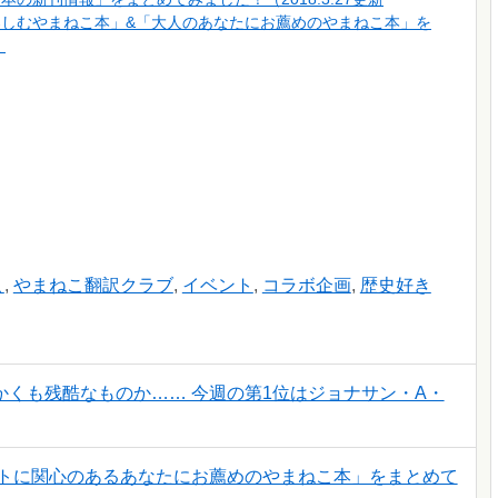
楽しむやまねこ本」&「大人のあなたにお薦めのやまねこ本」を
）
こ
,
やまねこ翻訳クラブ
,
イベント
,
コラボ企画
,
歴史好き
くも残酷なものか…… 今週の第1位はジョナサン・A・
ートに関心のあるあなたにお薦めのやまねこ本」をまとめて