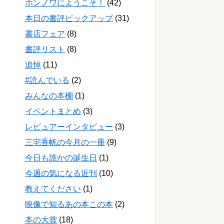
ホンノワにようこそ！
(42)
本日の書評ピックアップ
(31)
書店フェア
(8)
書評リスト
(8)
追悼
(11)
#読んでいる
(2)
みんなの本棚
(1)
イベントまとめ
(3)
レビュアーインタビュー
(3)
三宅香帆の今月の一冊
(9)
今日も誰かの誕生日
(1)
今週の気になる近刊
(10)
教えてください
(1)
映像で知るあの本この本
(2)
本の大賞
(18)