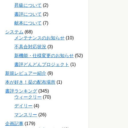
昇級について
(2)
書評について
(2)
献本について
(7)
システム
(68)
メンテナンスのお知らせ
(10)
不具合対応状況
(3)
新機能・仕様変更のお知らせ
(52)
書評どんどんプロジェクト
(1)
新規レビュアー紹介
(9)
本が好き！栞の配布場所
(1)
書評ランキング
(345)
ウィークリー
(70)
デイリー
(4)
マンスリー
(26)
企画記事
(179)