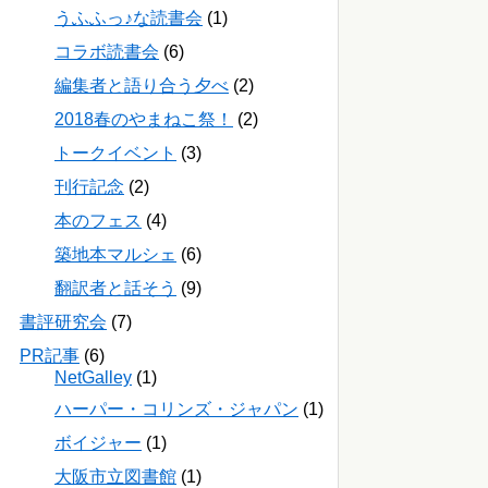
うふふっ♪な読書会
(1)
コラボ読書会
(6)
編集者と語り合う夕べ
(2)
2018春のやまねこ祭！
(2)
トークイベント
(3)
刊行記念
(2)
本のフェス
(4)
築地本マルシェ
(6)
翻訳者と話そう
(9)
書評研究会
(7)
PR記事
(6)
NetGalley
(1)
ハーパー・コリンズ・ジャパン
(1)
ボイジャー
(1)
大阪市立図書館
(1)