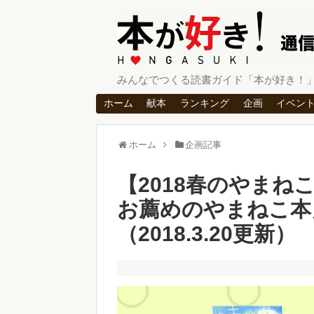
みんなでつくる読書ガイド「本が好き！
ホーム
献本
ランキング
企画
イベン
ホーム
企画記事
【2018春のやま
お薦めのやまねこ本
（2018.3.20更新）