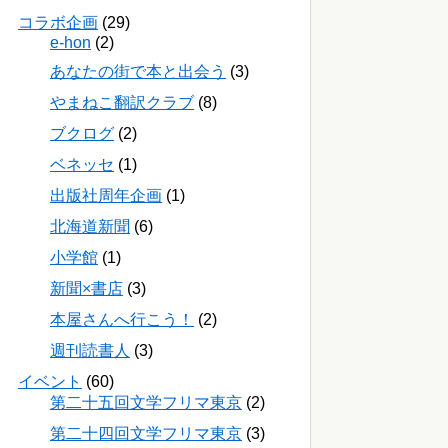
コラボ企画
(29)
e-hon
(2)
あなたの街で本と出会う
(3)
やまねこ翻訳クラブ
(8)
ブクログ
(2)
ベネッセ
(1)
出版社周年企画
(1)
北海道新聞
(6)
小学館
(1)
新聞×書店
(3)
本屋さんへ行こう！
(2)
週刊読書人
(3)
イベント
(60)
第二十五回文学フリマ東京
(2)
第二十四回文学フリマ東京
(3)