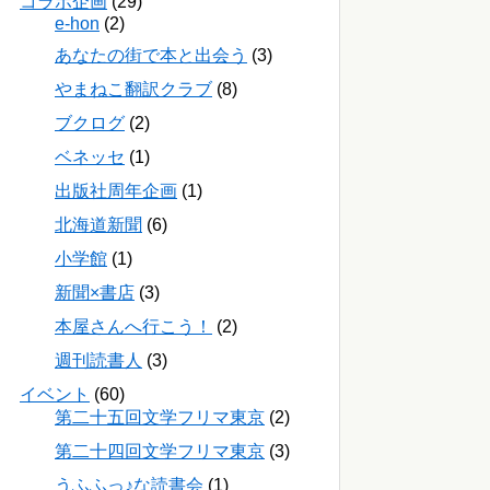
コラボ企画
(29)
e-hon
(2)
あなたの街で本と出会う
(3)
やまねこ翻訳クラブ
(8)
ブクログ
(2)
ベネッセ
(1)
出版社周年企画
(1)
北海道新聞
(6)
小学館
(1)
新聞×書店
(3)
本屋さんへ行こう！
(2)
週刊読書人
(3)
イベント
(60)
第二十五回文学フリマ東京
(2)
第二十四回文学フリマ東京
(3)
うふふっ♪な読書会
(1)