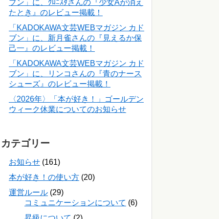
ブン」に、ｸﾛﾆｽﾀさんの『少女Aが消え
たとき』のレビュー掲載！
「KADOKAWA文芸WEBマガジン カド
ブン」に、新月雀さんの『見えるか保
己一』のレビュー掲載！
「KADOKAWA文芸WEBマガジン カド
ブン」に、リンコさんの『青のナース
シューズ』のレビュー掲載！
〈2026年〉「本が好き！」ゴールデン
ウィーク休業についてのお知らせ
カテゴリー
お知らせ
(161)
本が好き！の使い方
(20)
運営ルール
(29)
コミュニケーションについて
(6)
昇級について
(2)