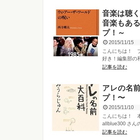
音楽は聴
音楽もあ
プ！～
2015/11/15
こんにちは！ 
好き！編集部の和
記事を読む
アレの名
プ！〜
2015/11/10
こんにちは！ 
allblue300 さ
記事を読む