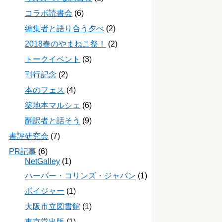
コラボ読書会
(6)
編集者と語り合う夕べ
(2)
2018春のやまねこ祭！
(2)
トークイベント
(3)
刊行記念
(2)
本のフェス
(4)
築地本マルシェ
(6)
翻訳者と話そう
(9)
書評研究会
(7)
PR記事
(6)
NetGalley
(1)
ハーパー・コリンズ・ジャパン
(1)
ボイジャー
(1)
大阪市立図書館
(1)
東京堂出版
(1)