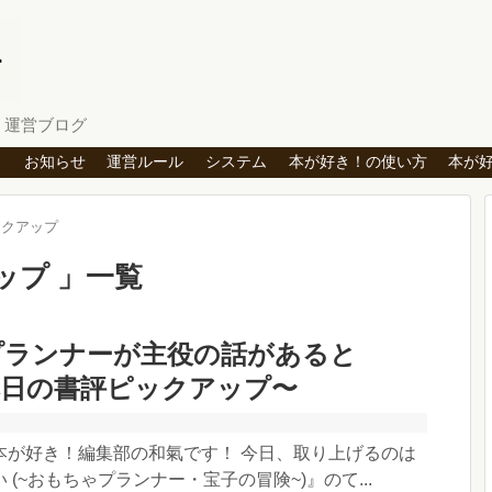
」運営ブログ
ト
お知らせ
運営ルール
システム
本が好き！の使い方
本が
ックアップ
ップ
一覧
プランナーが主役の話があると
本日の書評ピックアップ〜
本が好き！編集部の和氣です！ 今日、取り上げるのは
 (~おもちゃプランナー・宝子の冒険~)』のて...