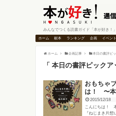
みんなでつくる読書ガイド「本が好き！
ホーム
献本
ランキング
企画
イベン
ホーム
企画記事
本日の書評ピ
本日の書評ピックア
おもちゃ
は！ 〜
2015/12/18
こんにちは！ 
『ねじまき片想い