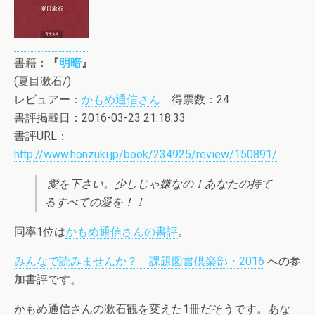
書籍：
『
明暗
』
(夏目漱石/)
レビュアー：
かもめ通信さん
得票数：24
書評掲載日：2016-03-23 21:18:33
書評URL：
http://www.honzuki.jp/book/234925/review/150891/
愛を下さい。少しじゃ嫌なの！あなたの持て
るすべての愛を！！
同率1位は
かもめ通信さんの書評
。
みんなで読みませんか？ 課題図書倶楽部・2016
への参
加書評です。
かもめ通信さんの漱石観を変えた1冊だそうです。あな