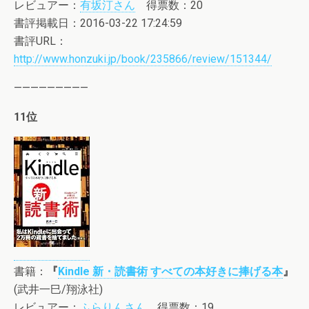
レビュアー：
有坂汀さん
得票数：20
書評掲載日：2016-03-22 17:24:59
書評URL：
http://www.honzuki.jp/book/235866/review/151344/
—————————
11位
書籍：
『
Kindle 新・読書術 すべての本好きに捧げる本
』
(武井一巳/翔泳社)
レビュアー：
ふらりんさん
得票数：19