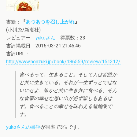
書籍：
『
あつあつを召し上がれ
』
(小川糸/新潮社)
レビュアー：
yukoさん
得票数：23
書評掲載日：2016-03-21 21:46:46
書評URL：
http://www.honzuki.jp/book/186559/review/151312/
食べるって、生きること。そして人は皆誰か
と共に生きている。それが一生ずっとではな
いにせよ、誰かと共に生き共に食べる、そん
な食事の幸せな思い出が必ず誰しもあるは
ず。食べることの幸せを味わえる短編集で
す。
yukoさんの書評
が同率で3位です。