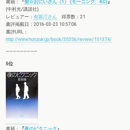
書籍：
『
聖☆おにいさん（1） (モーニング KC)
』
(中村光/講談社)
レビュアー：
有坂汀さん
得票数：21
書評掲載日：2016-03-23 10:57:06
書評URL：
http://www.honzuki.jp/book/20356/review/151374/
—————————
5位
書籍：
『
夜のピクニック
』