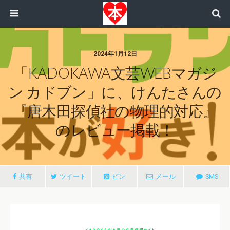
2024年1月12日
「KADOKAWA文芸WEBマガジ
ン カドブン」に、けんたさんの
『唐木田探偵社の物理的対応』
のレビュー掲載！
共有
ツイート
ピン
メール
SMS