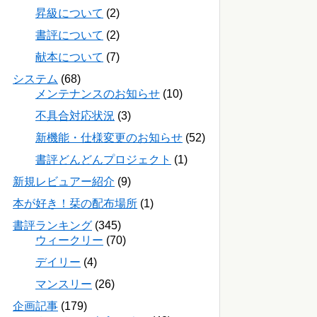
昇級について
(2)
書評について
(2)
献本について
(7)
システム
(68)
メンテナンスのお知らせ
(10)
不具合対応状況
(3)
新機能・仕様変更のお知らせ
(52)
書評どんどんプロジェクト
(1)
新規レビュアー紹介
(9)
本が好き！栞の配布場所
(1)
書評ランキング
(345)
ウィークリー
(70)
デイリー
(4)
マンスリー
(26)
企画記事
(179)