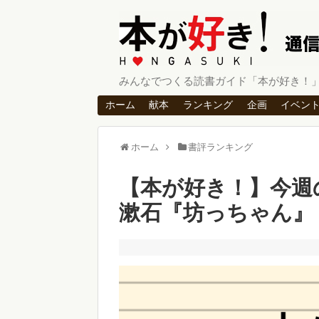
みんなでつくる読書ガイド「本が好き！
ホーム
献本
ランキング
企画
イベン
ホーム
書評ランキング
【本が好き！】今週
漱石『坊っちゃん』