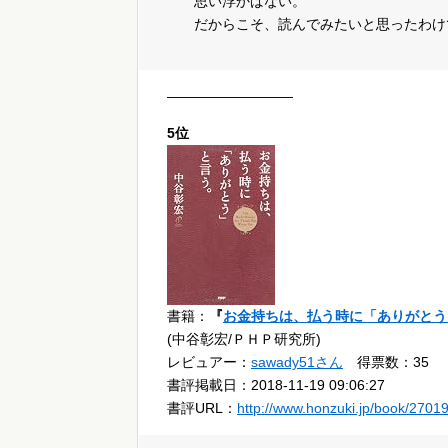
思い浮かばない。
だからこそ、読んでみたいと思ったわけ
—————————
5位
書籍：
『
お金持ちは、払う時に「ありがとう
(中谷彰宏/ＰＨＰ研究所)
レビュアー：
sawady51さん
得票数：35
書評掲載日：2018-11-19 09:06:27
書評URL：
http://www.honzuki.jp/book/2701