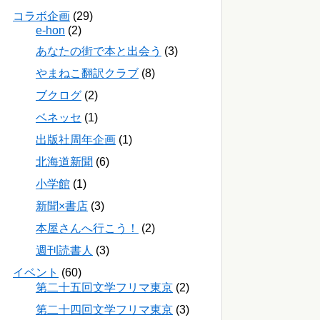
コラボ企画
(29)
e-hon
(2)
あなたの街で本と出会う
(3)
やまねこ翻訳クラブ
(8)
ブクログ
(2)
ベネッセ
(1)
出版社周年企画
(1)
北海道新聞
(6)
小学館
(1)
新聞×書店
(3)
本屋さんへ行こう！
(2)
週刊読書人
(3)
イベント
(60)
第二十五回文学フリマ東京
(2)
第二十四回文学フリマ東京
(3)