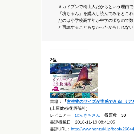
＃カドブンで松山人だからという理由で
「坊ちゃん」を購入し読んでみるとこれ
だのは小学校高学年か中学の頃なので数
と再読することもなかったかもしれない
—————————
2位
書籍：
『
古生物のサイズが実感できる! リア
(土屋健/技術評論社)
レビュアー：
ぽんきちさん
得票数：38
書評掲載日：2018-11-19 08:41:05
書評URL：
http://www.honzuki.jp/book/2664