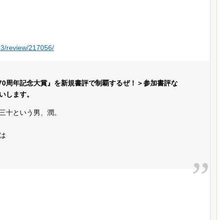
73/review/217056/
庫70周年記念大賞』を新規書評で制覇するぜ！＞参加書評な
いします。
三十という男、潤。
は