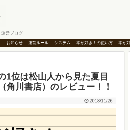
」運営ブログ
ト
お知らせ
運営ルール
システム
本が好き！の使い方
本が
の1位は松山人から見た夏目
（角川書店）のレビュー！！
2018/11/26