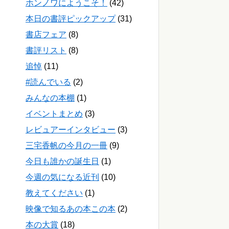
ホンノワにようこそ！
(42)
本日の書評ピックアップ
(31)
書店フェア
(8)
書評リスト
(8)
追悼
(11)
#読んでいる
(2)
みんなの本棚
(1)
イベントまとめ
(3)
レビュアーインタビュー
(3)
三宅香帆の今月の一冊
(9)
今日も誰かの誕生日
(1)
今週の気になる近刊
(10)
教えてください
(1)
映像で知るあの本この本
(2)
本の大賞
(18)