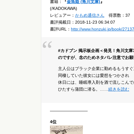
書籍：
『
金魚姫 (角川文庫)
』
(/KADOKAWA)
レビュアー：
かもめ通信さん
得票数：37
書評掲載日：2018-11-23 06:34:07
書評URL：
http://www.honzuki.jp/book/2713
#カドブン 掲示板企画＜発見！角川文
のですが、念のためネタバレ注意でお願
主人公はブラック企業に勤めるもうすぐ
同棲していた彼女には愛想をつかされ
休日には、睡眠導入剤を酒で流しこんで
ひたすら蒲団に潜る。……
続きを読む
—————————
4位