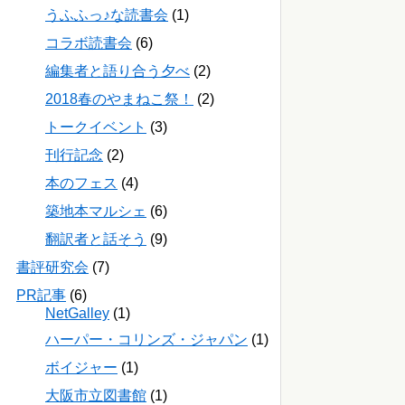
うふふっ♪な読書会
(1)
コラボ読書会
(6)
編集者と語り合う夕べ
(2)
2018春のやまねこ祭！
(2)
トークイベント
(3)
刊行記念
(2)
本のフェス
(4)
築地本マルシェ
(6)
翻訳者と話そう
(9)
書評研究会
(7)
PR記事
(6)
NetGalley
(1)
ハーパー・コリンズ・ジャパン
(1)
ボイジャー
(1)
大阪市立図書館
(1)