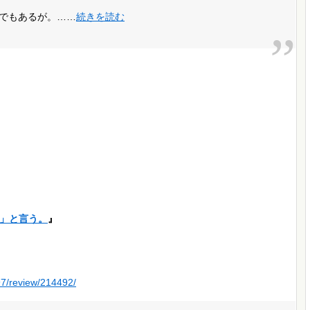
でもあるが。……
続きを読む
」と言う。
』
97/review/214492/