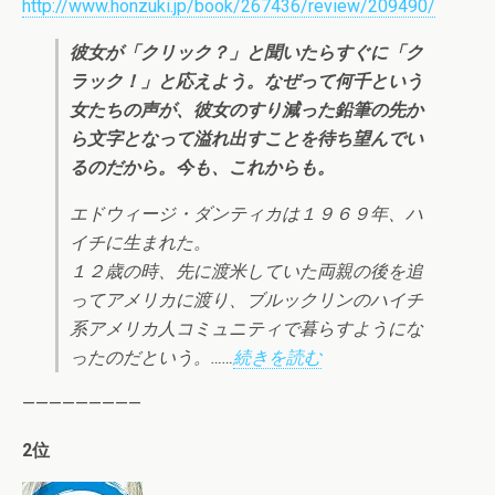
http://www.honzuki.jp/book/267436/review/209490/
彼女が「クリック？」と聞いたらすぐに「ク
ラック！」と応えよう。なぜって何千という
女たちの声が、彼女のすり減った鉛筆の先か
ら文字となって溢れ出すことを待ち望んでい
るのだから。今も、これからも。
エドウィージ・ダンティカは１９６９年、ハ
イチに生まれた。
１２歳の時、先に渡米していた両親の後を追
ってアメリカに渡り、ブルックリンのハイチ
系アメリカ人コミュニティで暮らすようにな
ったのだという。……
続きを読む
—————————
2位