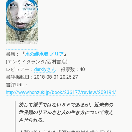
書籍：
『
水の継承者 ノリア
』
(エンミイタランタ/西村書店)
レビュアー：
darklyさん
得票数：40
書評掲載日：2018-08-01 20:25:27
書評URL：
http://www.honzuki.jp/book/236177/review/209194/
決して派手ではないＳＦであるが、近未来の
世界観のリアルさと人の生き方について考え
させられる。