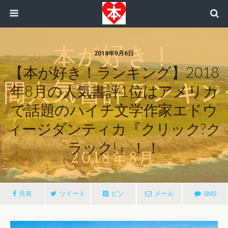
2018年9月6日
【本が好き！ランキング】2018
年8月の人気書評1位はアメリカ
で話題のハイチ文学作家エドウ
ィージダンティカ『クリック?ク
ラック!』！！
共有
ツイート
ピン
メール
SMS