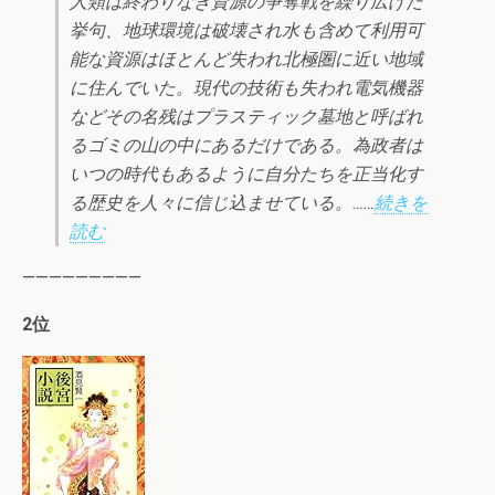
人類は終わりなき資源の争奪戦を繰り広げた
挙句、地球環境は破壊され水も含めて利用可
能な資源はほとんど失われ北極圏に近い地域
に住んでいた。現代の技術も失われ電気機器
などその名残はプラスティック墓地と呼ばれ
るゴミの山の中にあるだけである。為政者は
いつの時代もあるように自分たちを正当化す
る歴史を人々に信じ込ませている。……
続きを
読む
—————————
2位