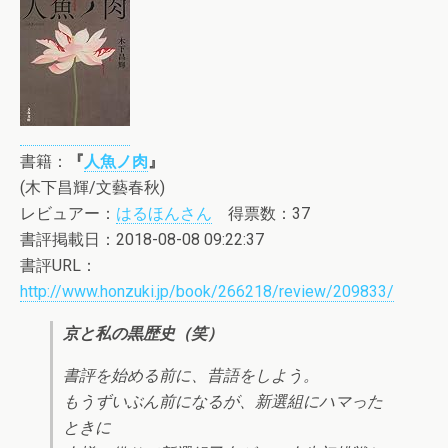
書籍：
『
人魚ノ肉
』
(木下昌輝/文藝春秋)
レビュアー：
はるほんさん
得票数：37
書評掲載日：2018-08-08 09:22:37
書評URL：
http://www.honzuki.jp/book/266218/review/209833/
京と私の黒歴史（笑）
書評を始める前に、昔語をしよう。
もうずいぶん前になるが、新選組にハマった
ときに