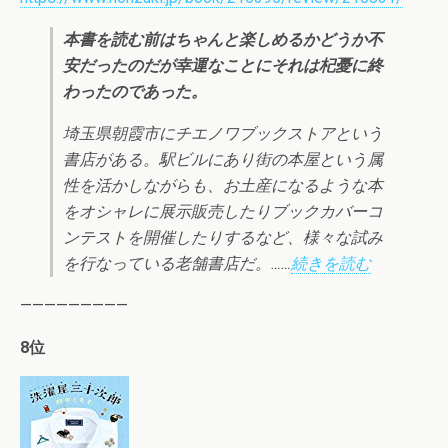
本書を読む前はちゃんと楽しめるかどうか不
安だったのだが幸運なことにそれは杞憂に終
わったのであった。
埼玉県朝霞市にチエノワブックストアという
書店がある。駅ビルにあり街の本屋という属
性を活かしながらも、お土産になるような本
をオシャレに展示販売したりブックカバーコ
ンテストを開催したりするなど、様々な試み
を行なっている老舗書店だ。……
続きを読む
—————————
8位