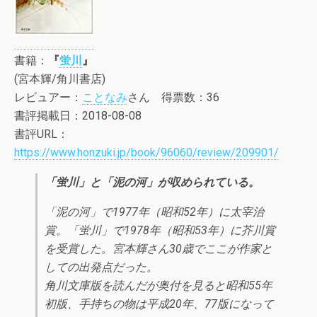
書籍：
『
蛍川
』
(宮本輝/角川書店)
レビュアー：
ことなみ
さん 得票数：36
書評掲載日：2018-08-08
書評URL：
https://www.honzuki.jp/book/96060/review/209901/
「蛍川」と「泥の河」が収められている。
「泥の河」で1977年（昭和52年）に太宰治
賞。「蛍川」で1978年（昭和53年）に芥川賞
を受賞した。宮本輝さん30歳でここが作家と
しての出発点だった。
角川文庫版を読んだが奥付を見ると昭和55年
初版、手持ちの物は平成20年、77版になって