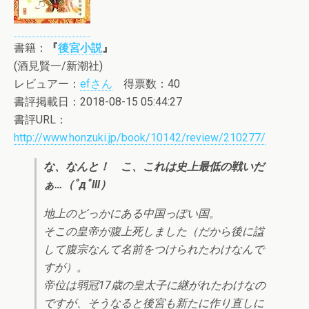
書籍：
『
後宮小説
』
(酒見賢一/新潮社)
レビュアー：
efさん
得票数：40
書評掲載日：2018-08-15 05:44:27
書評URL：
http://www.honzuki.jp/book/10142/review/210277/
な、なんと！ こ、これは史上最低の戦いだ
ぁ…（ﾟдﾟlll）
地上のどっかにある中国っぽい国。
そこの皇帝が腹上死しました（だから後に諡
して腹宗なんて名前をつけられたわけなんで
すが）。
帝位は弱冠17歳の皇太子に継がれたわけなの
ですが、そうなると後宮も新たに作り直しに