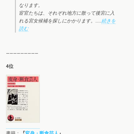
なります。
宦官たちは、それぞれ地方に散って後宮に入
れる宮女候補を探しにかかります。……
続きを
読む
—————————
4位
書籍：
『
変身・断食芸人
』