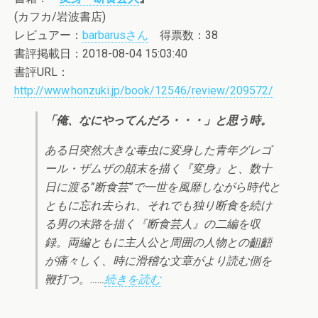
(カフカ/岩波書店)
レビュアー：
barbarusさん
得票数：38
書評掲載日：2018-08-04 15:03:40
書評URL：
http://www.honzuki.jp/book/12546/review/209572/
「俺、なにやってんだろ・・・」と思う時。
ある日突然大きな毒虫に変身した青年グレゴ
ール・ザムザの顛末を描く『変身』と、数十
日に渡る”断食芸”で一世を風靡しながら時代と
ともに忘れ去られ、それでも独り断食を続け
る男の末路を描く『断食芸人』の二編を収
録。両編ともに主人公と周囲の人物との齟齬
が痛々しく、時に滑稽な文章がより読む側を
鞭打つ。……
続きを読む