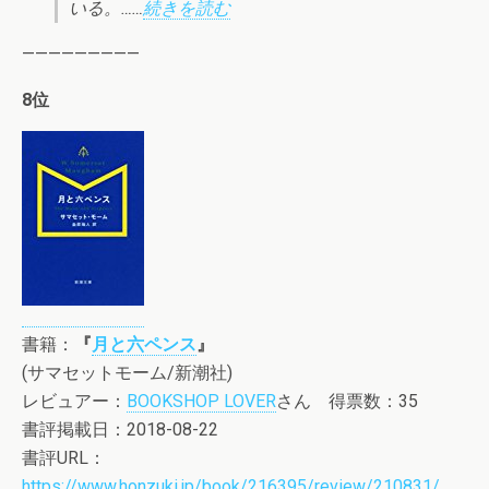
いる。……
続きを読む
—————————
8位
書籍：
『
月と六ペンス
』
(サマセットモーム/新潮社)
レビュアー：
BOOKSHOP LOVER
さん 得票数：35
書評掲載日：2018-08-22
書評URL：
https://www.honzuki.jp/book/216395/review/210831/