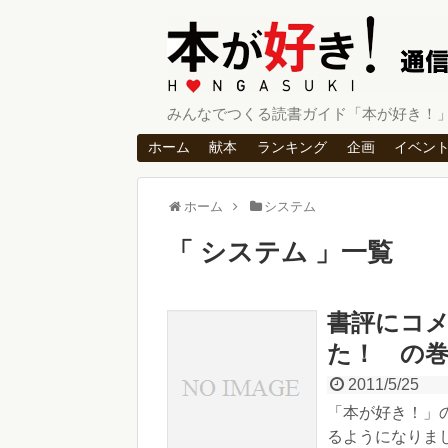
みんなでつくる読書ガイド「本が好き！
ホーム
献本
ランキング
企画
イベン
ホーム
システム
システム
一覧
書評にコ
た！ の
2011/5/25
「本が好き！」
るようになりま