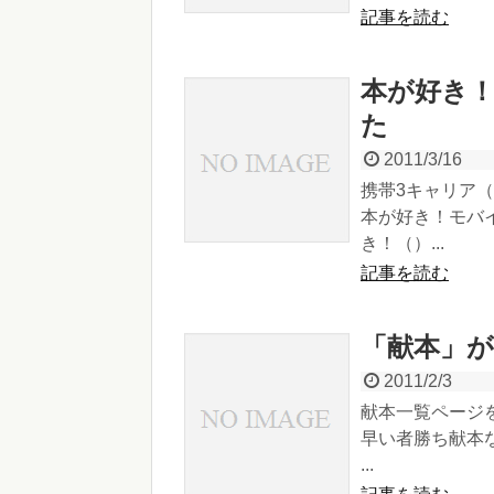
記事を読む
本が好き
た
2011/3/16
携帯3キャリア（
本が好き！モバ
き！（）...
記事を読む
「献本」
2011/2/3
献本一覧ページ
早い者勝ち献本
...