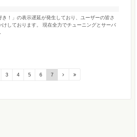
好き！」の表示遅延が発生しており、ユーザーの皆さ
かけしております。 現在全力でチューニングとサーバ
.
3
4
5
6
7