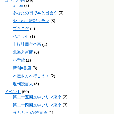
コラボ企画
(29)
e-hon
(2)
あなたの街で本と出会う
(3)
やまねこ翻訳クラブ
(8)
ブクログ
(2)
ベネッセ
(1)
出版社周年企画
(1)
北海道新聞
(6)
小学館
(1)
新聞×書店
(3)
本屋さんへ行こう！
(2)
週刊読書人
(3)
イベント
(60)
第二十五回文学フリマ東京
(2)
第二十四回文学フリマ東京
(3)
うふふっ♪な読書会
(1)