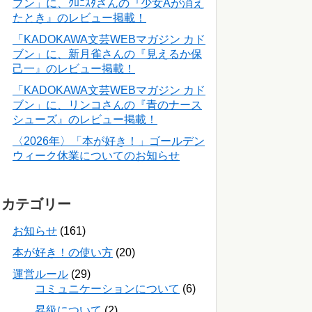
ブン」に、ｸﾛﾆｽﾀさんの『少女Aが消え
たとき』のレビュー掲載！
「KADOKAWA文芸WEBマガジン カド
ブン」に、新月雀さんの『見えるか保
己一』のレビュー掲載！
「KADOKAWA文芸WEBマガジン カド
ブン」に、リンコさんの『青のナース
シューズ』のレビュー掲載！
〈2026年〉「本が好き！」ゴールデン
ウィーク休業についてのお知らせ
カテゴリー
お知らせ
(161)
本が好き！の使い方
(20)
運営ルール
(29)
コミュニケーションについて
(6)
昇級について
(2)