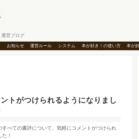
」運営ブログ
ト
お知らせ
運営ルール
システム
本が好き！の使い方
本が
メントがつけられるようになりまし
巻
のすべての書評について、気軽にコメントがつけられ
した！