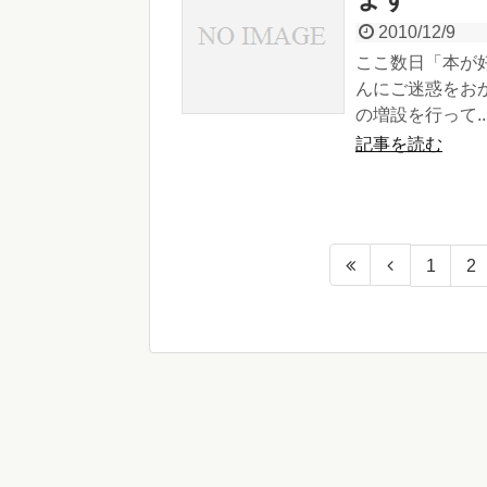
2010/12/9
ここ数日「本が
んにご迷惑をお
の増設を行って..
記事を読む
1
2