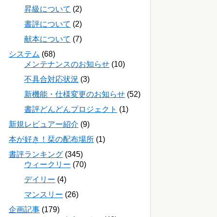
昇級について
(2)
書評について
(2)
献本について
(7)
システム
(68)
メンテナンスのお知らせ
(10)
不具合対応状況
(3)
新機能・仕様変更のお知らせ
(52)
書評どんどんプロジェクト
(1)
新規レビュアー紹介
(9)
本が好き！栞の配布場所
(1)
書評ランキング
(345)
ウィークリー
(70)
デイリー
(4)
マンスリー
(26)
企画記事
(179)