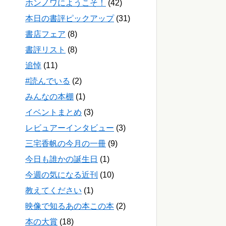
ホンノワにようこそ！
(42)
本日の書評ピックアップ
(31)
書店フェア
(8)
書評リスト
(8)
追悼
(11)
#読んでいる
(2)
みんなの本棚
(1)
イベントまとめ
(3)
レビュアーインタビュー
(3)
三宅香帆の今月の一冊
(9)
今日も誰かの誕生日
(1)
今週の気になる近刊
(10)
教えてください
(1)
映像で知るあの本この本
(2)
本の大賞
(18)