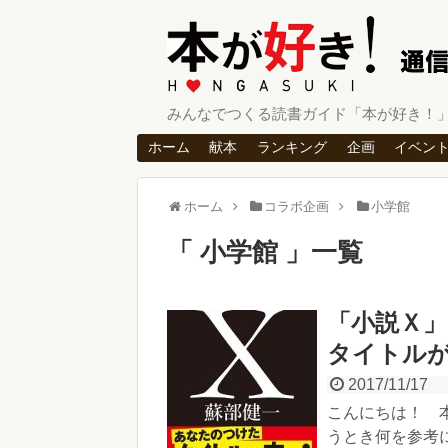
みんなでつくる読書ガイド「本が好き！
ホーム
献本
ランキング
企画
イベン
ホーム
コラボ企画
小学館
小学館
一覧
「小説Ｘ
タイトルが
2017/11/17
こんにちは！ 
うとき何を参考に