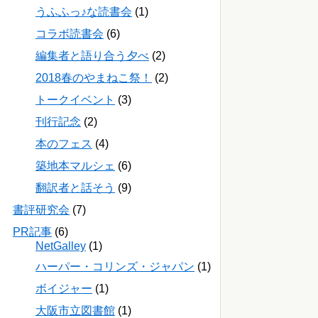
うふふっ♪な読書会
(1)
コラボ読書会
(6)
編集者と語り合う夕べ
(2)
2018春のやまねこ祭！
(2)
トークイベント
(3)
刊行記念
(2)
本のフェス
(4)
築地本マルシェ
(6)
翻訳者と話そう
(9)
書評研究会
(7)
PR記事
(6)
NetGalley
(1)
ハーパー・コリンズ・ジャパン
(1)
ボイジャー
(1)
大阪市立図書館
(1)