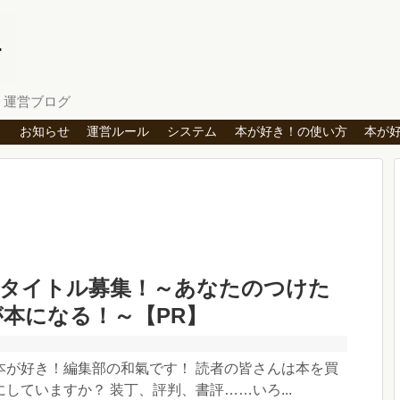
」運営ブログ
ト
お知らせ
運営ルール
システム
本が好き！の使い方
本が
」タイトル募集！～あなたのつけた
本になる！～【PR】
本が好き！編集部の和氣です！ 読者の皆さんは本を買
していますか？ 装丁、評判、書評……いろ...