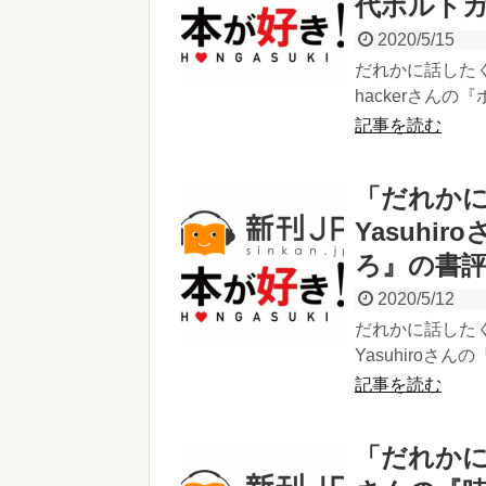
代ポルトガ
2020/5/15
だれかに話したく
hackerさんの
記事を読む
「だれかに
Yasuh
ろ』の書
2020/5/12
だれかに話したく
Yasuhiroさ
記事を読む
「だれかに