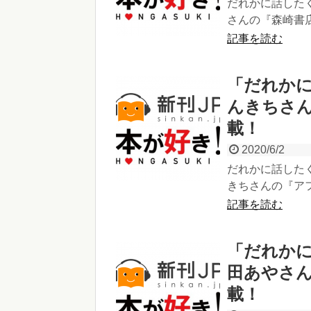
だれかに話したく
さんの『森崎書店
記事を読む
「だれかに
んきちさ
載！
2020/6/2
だれかに話したく
きちさんの『アフ
記事を読む
「だれかに
田あやさ
載！