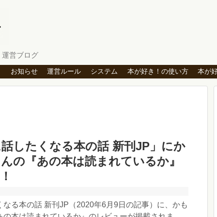
」運営ブログ
ト
お知らせ
運営ルール
システム
本が好き！の使い方
本が
話したくなる本の話 新刊JP」にか
さんの『あの本は読まれているか』
！
なる本の話 新刊JP（2020年6月9日の記事）に、かも
の本は読まれているか』のレビューが掲載されま...