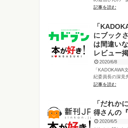
記事を読む
「KADO
にブック
は間違い
レビュー
2020/6/8
「KADOKAW
紀委員長の深見先
記事を読む
「だれかに
得さんの
2020/6/5