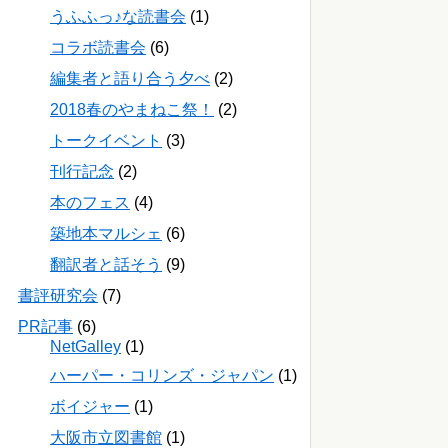
うふふっ♪な読書会
(1)
コラボ読書会
(6)
編集者と語り合う夕べ
(2)
2018春のやまねこ祭！
(2)
トークイベント
(3)
刊行記念
(2)
本のフェス
(4)
築地本マルシェ
(6)
翻訳者と話そう
(9)
書評研究会
(7)
PR記事
(6)
NetGalley
(1)
ハーパー・コリンズ・ジャパン
(1)
ボイジャー
(1)
大阪市立図書館
(1)