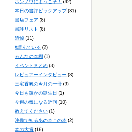
ホンノワにようこそ！
(42)
本日の書評ピックアップ
(31)
書店フェア
(8)
書評リスト
(8)
追悼
(11)
#読んでいる
(2)
みんなの本棚
(1)
イベントまとめ
(3)
レビュアーインタビュー
(3)
三宅香帆の今月の一冊
(9)
今日も誰かの誕生日
(1)
今週の気になる近刊
(10)
教えてください
(1)
映像で知るあの本この本
(2)
本の大賞
(18)