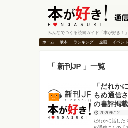
みんなでつくる読書ガイド「本が好き！
ホーム
献本
ランキング
企画
イベン
新刊JP
一覧
「だれかに
もめ通信
の書評掲載
2020/6/12
だれかに話したく
め通信さんの『あ