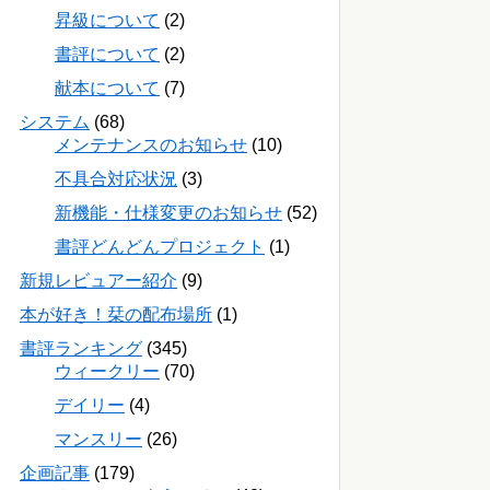
昇級について
(2)
書評について
(2)
献本について
(7)
システム
(68)
メンテナンスのお知らせ
(10)
不具合対応状況
(3)
新機能・仕様変更のお知らせ
(52)
書評どんどんプロジェクト
(1)
新規レビュアー紹介
(9)
本が好き！栞の配布場所
(1)
書評ランキング
(345)
ウィークリー
(70)
デイリー
(4)
マンスリー
(26)
企画記事
(179)