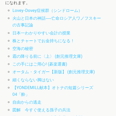
になれます。
Lovey-Dovey症候群（シンドローム）
火山と日本の神話──亡命ロシア人ワノフスキー
の古事記論
日本一わかりやすい会計の授業
株とチャートでお金持ちになる！
空海の秘密
霜の降りる前に〈上〉 (創元推理文庫)
この手にはご用心! (碁楽選書)
オータム・タイガー【新版】 (創元推理文庫)
細くならない脚はない
【YONDEMILL献本】オトナの短篇シリーズ
04「酔」
自由からの逃走
図解 今すぐ使える孫子の兵法