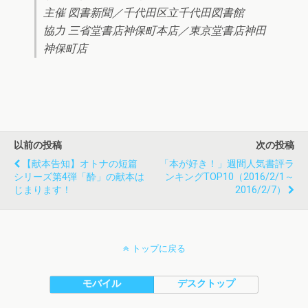
主催 図書新聞／千代田区立千代田図書館
協力 三省堂書店神保町本店／東京堂書店神田
神保町店
以前の投稿
次の投稿
【献本告知】オトナの短篇
「本が好き！」週間人気書評ラ
シリーズ第4弾「酔」の献本は
ンキングTOP10（2016/2/1～
じまります！
2016/2/7）
トップに戻る
モバイル
デスクトップ