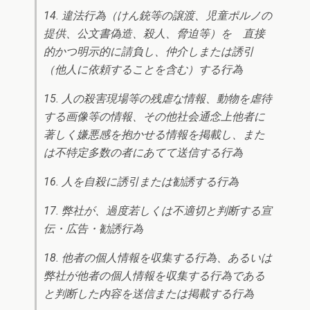
14. 違法行為（けん銃等の譲渡、児童ポルノの
提供、公文書偽造、殺人、脅迫等）を 直接
的かつ明示的に請負し、仲介しまたは誘引
（他人に依頼することを含む）する行為
15. 人の殺害現場等の残虐な情報、動物を虐待
する画像等の情報、その他社会通念上他者に
著しく嫌悪感を抱かせる情報を掲載し、また
は不特定多数の者にあてて送信する行為
16. 人を自殺に誘引または勧誘する行為
17. 弊社が、過度若しくは不適切と判断する宣
伝・広告・勧誘行為
18. 他者の個人情報を収集する行為、あるいは
弊社が他者の個人情報を収集する行為である
と判断した内容を送信または掲載する行為