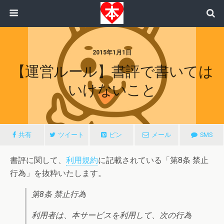
2015年1月1日
【運営ルール】書評で書いては
いけないこと
共有
ツイート
ピン
メール
SMS
書評に関して、
利用規約
に記載されている「第8条 禁止
行為」を抜粋いたします。
第8条 禁止行為
利用者は、本サービスを利用して、次の行為