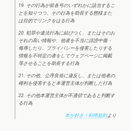
19. その行為が前各号のいずれかに該当するこ
とを知りつつ、その行為を助長する態様また
は目的でリンクをはる行為
20. 犯罪や違法行為に結びつく、またはそのお
それの高い情報や、他者を不当に誹謗中傷・
侮辱したり、プライバシーを侵害したりする
情報を不特定の者をしてウェブページに掲載
等させることを助長する行為
21. その他、公序良俗に違反し、または他者の
権利を侵害すると本運営主体が判断した行為
22. その他本運営主体が不適切であると判断す
る行為
本が好き！利用規約
より