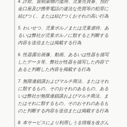
4. 詐欺、規制薬物の濫用、児童売買春、預貯
金口座及び携帯電話の違法な売買等の犯罪に
結びつく、または結びつくおそれの高い行為
5. わいせつ、児童ポルノまたは児童虐待、あ
るいは弊社が児童ポルノに類すると判断する
内容を送信または掲載する行為
6. 性器露出画像、動画、あるいは性器を描写
したデータ等、弊社が性器を描写した内容で
あると判断した内容を掲載する行為
7. 無限連鎖講およびマルチ商法、またはそれ
に類するもの、そのおそれのあるもの、ある
いは弊社が無限連鎖講およびマルチ商法、ま
たはそれに類するもの、そのおそれのあるも
のと判断する内容を送信または掲載する行為
8. 本サービスにより利用しうる情報を改ざん