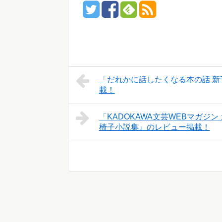
「だれかに話したくなる本の話 新
載！
「KADOKAWA文芸WEBマガ
椅子小説集』のレビュー掲載！