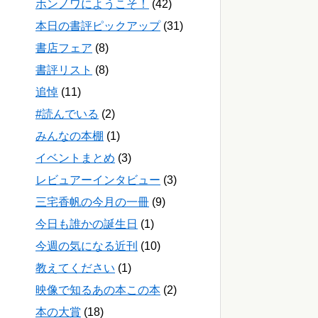
ホンノワにようこそ！
(42)
本日の書評ピックアップ
(31)
書店フェア
(8)
書評リスト
(8)
追悼
(11)
#読んでいる
(2)
みんなの本棚
(1)
イベントまとめ
(3)
レビュアーインタビュー
(3)
三宅香帆の今月の一冊
(9)
今日も誰かの誕生日
(1)
今週の気になる近刊
(10)
教えてください
(1)
映像で知るあの本この本
(2)
本の大賞
(18)