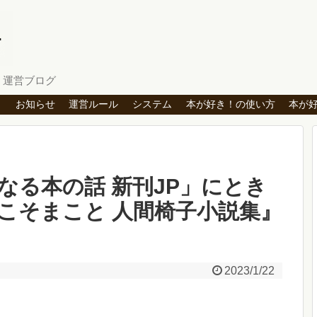
」運営ブログ
ト
お知らせ
運営ルール
システム
本が好き！の使い方
本が
なる本の話 新刊JP」にとき
こそまこと 人間椅子小説集』
2023/1/22