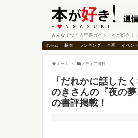
みんなでつくる読書ガイド「本が好き！
ホーム
献本
ランキング
企画
イベン
ホーム
メディア掲載
「だれかに話したく
のきさんの『夜の夢
の書評掲載！