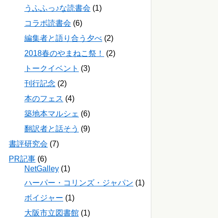
うふふっ♪な読書会
(1)
コラボ読書会
(6)
編集者と語り合う夕べ
(2)
2018春のやまねこ祭！
(2)
トークイベント
(3)
刊行記念
(2)
本のフェス
(4)
築地本マルシェ
(6)
翻訳者と話そう
(9)
書評研究会
(7)
PR記事
(6)
NetGalley
(1)
ハーパー・コリンズ・ジャパン
(1)
ボイジャー
(1)
大阪市立図書館
(1)