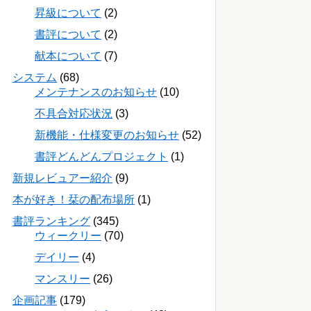
昇級について
(2)
書評について
(2)
献本について
(7)
システム
(68)
メンテナンスのお知らせ
(10)
不具合対応状況
(3)
新機能・仕様変更のお知らせ
(52)
書評どんどんプロジェクト
(1)
新規レビュアー紹介
(9)
本が好き！栞の配布場所
(1)
書評ランキング
(345)
ウィークリー
(70)
デイリー
(4)
マンスリー
(26)
企画記事
(179)