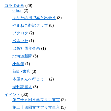
コラボ企画
(29)
e-hon
(2)
あなたの街で本と出会う
(3)
やまねこ翻訳クラブ
(8)
ブクログ
(2)
ベネッセ
(1)
出版社周年企画
(1)
北海道新聞
(6)
小学館
(1)
新聞×書店
(3)
本屋さんへ行こう！
(2)
週刊読書人
(3)
イベント
(60)
第二十五回文学フリマ東京
(2)
第二十四回文学フリマ東京
(3)