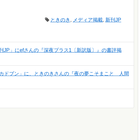
ときのき
,
メディア掲載
,
新刊JP
刊JP」にefさんの『深夜プラス1〔新訳版〕』の書評掲
ジン カドブン」に、ときのきさんの『夜の夢こそまこと 人間