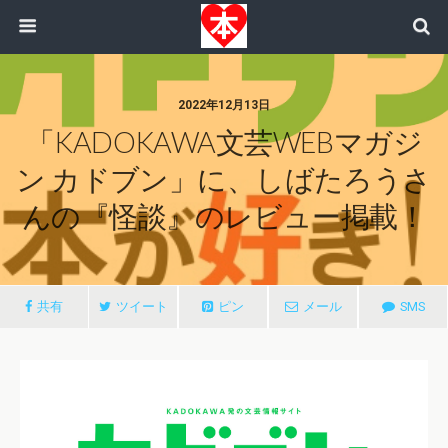
2022年12月13日
「KADOKAWA文芸WEBマガジ
ン カドブン」に、しばたろうさ
んの『怪談』のレビュー掲載！
共有
ツイート
ピン
メール
SMS