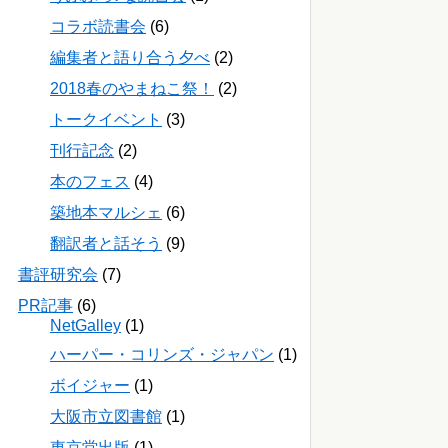
コラボ読書会
(6)
編集者と語り合う夕べ
(2)
2018春のやまねこ祭！
(2)
トークイベント
(3)
刊行記念
(2)
本のフェス
(4)
築地本マルシェ
(6)
翻訳者と話そう
(9)
書評研究会
(7)
PR記事
(6)
NetGalley
(1)
ハーパー・コリンズ・ジャパン
(1)
ボイジャー
(1)
大阪市立図書館
(1)
東京堂出版
(1)