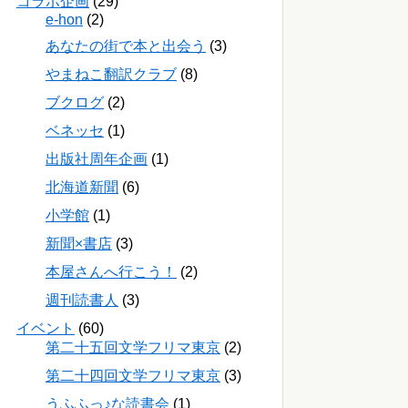
コラボ企画
(29)
e-hon
(2)
あなたの街で本と出会う
(3)
やまねこ翻訳クラブ
(8)
ブクログ
(2)
ベネッセ
(1)
出版社周年企画
(1)
北海道新聞
(6)
小学館
(1)
新聞×書店
(3)
本屋さんへ行こう！
(2)
週刊読書人
(3)
イベント
(60)
第二十五回文学フリマ東京
(2)
第二十四回文学フリマ東京
(3)
うふふっ♪な読書会
(1)