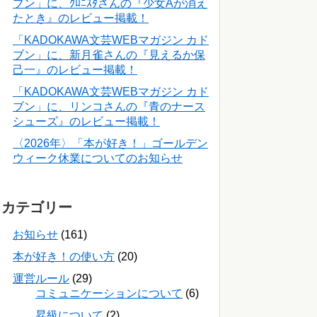
ブン」に、ｸﾛﾆｽﾀさんの『少女Aが消え
たとき』のレビュー掲載！
「KADOKAWA文芸WEBマガジン カド
ブン」に、新月雀さんの『見えるか保
己一』のレビュー掲載！
「KADOKAWA文芸WEBマガジン カド
ブン」に、リンコさんの『青のナース
シューズ』のレビュー掲載！
〈2026年〉「本が好き！」ゴールデン
ウィーク休業についてのお知らせ
カテゴリー
お知らせ
(161)
本が好き！の使い方
(20)
運営ルール
(29)
コミュニケーションについて
(6)
昇級について
(2)