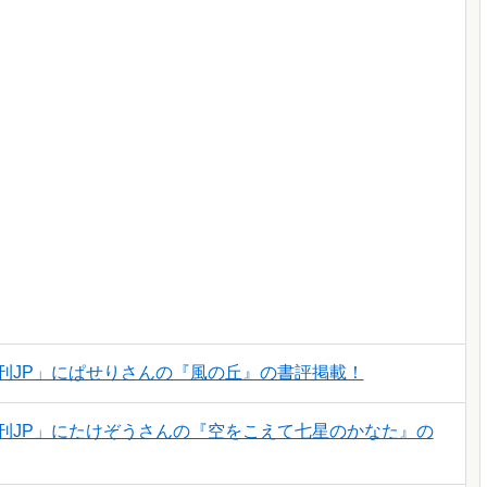
刊JP」にぱせりさんの『風の丘』の書評掲載！
刊JP」にたけぞうさんの『空をこえて七星のかなた』の