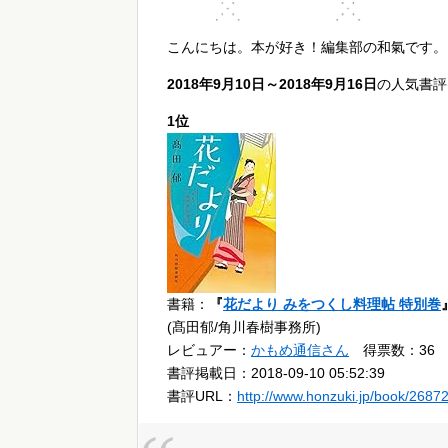
こんにちは。本が好き！編集部の和氣です。
2018年9月10日～2018年9月16日
の人気書評
1位
書籍：
『
花だより みをつくし料理帖 特別巻
(髙田郁/角川春樹事務所)
レビュアー：
かもめ通信さん
得票数：36
書評掲載日：2018-09-10 05:52:39
書評URL：
http://www.honzuki.jp/book/2687