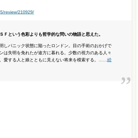
85/review/210929/
ＳＦという色彩よりも哲学的な問いの物語と思えた。
明しパニック状態に陥ったロンドン。目の手術のおかげで
ンは失明を免れたが途方に暮れる。少数の視力のある人々
、愛する人と娘とともに見えない将来を模索する。……
続