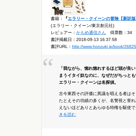
書籍：
『
エラリー・クイーンの冒険【新訳版】
(エラリー・クイーン/東京創元社)
レビュアー：
かもめ通信さん
得票数：34
書評掲載日：2018-09-13 16:37:58
書評URL：
http://www.honzuki.jp/book/2682
「我ながら、惚れ惚れするほど頭が良い
まうイタイ奴なのに、なぜだがちっとも
エラリー・クイーンは名探偵。
古今東西その評価に異議を唱える者はそ
たとえその功績の多くが、名警視と誉れ
えないほどありとあらゆる特権を駆使で
きを読む