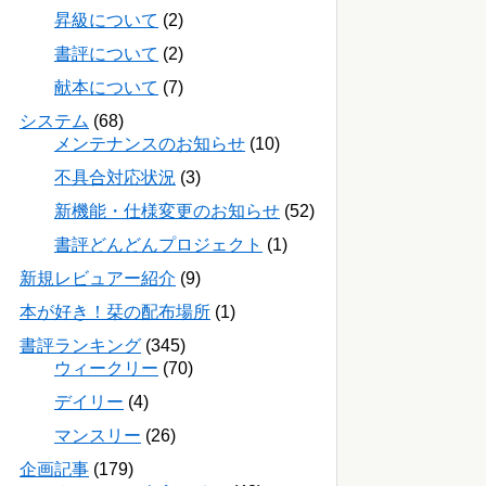
昇級について
(2)
書評について
(2)
献本について
(7)
システム
(68)
メンテナンスのお知らせ
(10)
不具合対応状況
(3)
新機能・仕様変更のお知らせ
(52)
書評どんどんプロジェクト
(1)
新規レビュアー紹介
(9)
本が好き！栞の配布場所
(1)
書評ランキング
(345)
ウィークリー
(70)
デイリー
(4)
マンスリー
(26)
企画記事
(179)