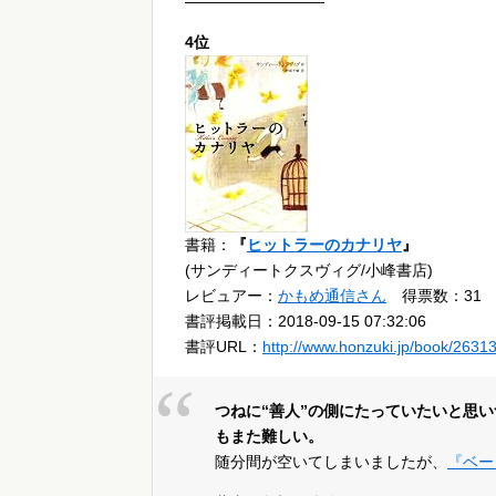
—————————
4位
書籍：
『
ヒットラーのカナリヤ
』
(サンディートクスヴィグ/小峰書店)
レビュアー：
かもめ通信さん
得票数：31
書評掲載日：2018-09-15 07:32:06
書評URL：
http://www.honzuki.jp/book/2631
つねに“善人”の側にたっていたいと思
もまた難しい。
随分間が空いてしまいましたが、
『ベー