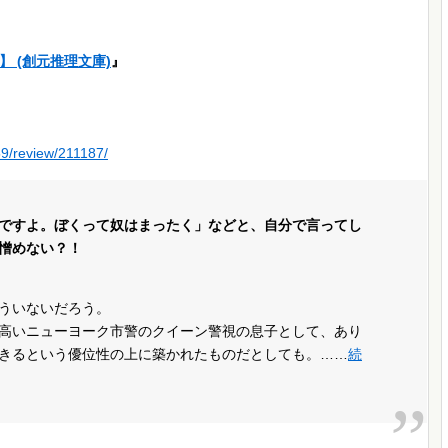
 (創元推理文庫)
』
59/review/211187/
ですよ。ぼくって奴はまったく」などと、自分で言ってし
憎めない？！
ういないだろう。
高いニューヨーク市警のクイーン警視の息子として、あり
きるという優位性の上に築かれたものだとしても。……
続