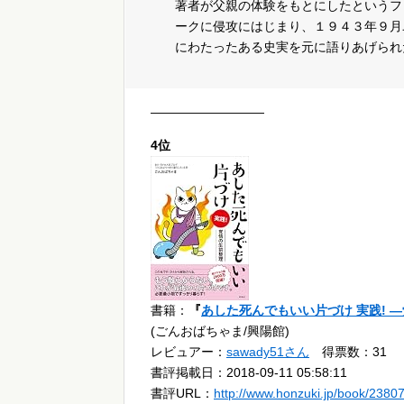
著者が父親の体験をもとにしたというフ
ークに侵攻にはじまり、１９４３年９月
にわたったある史実を元に語りあげられ
—————————
4位
書籍：
『
あした死んでもいい片づけ 実践! 
(ごんおばちゃま/興陽館)
レビュアー：
sawady51さん
得票数：31
書評掲載日：2018-09-11 05:58:11
書評URL：
http://www.honzuki.jp/book/2380