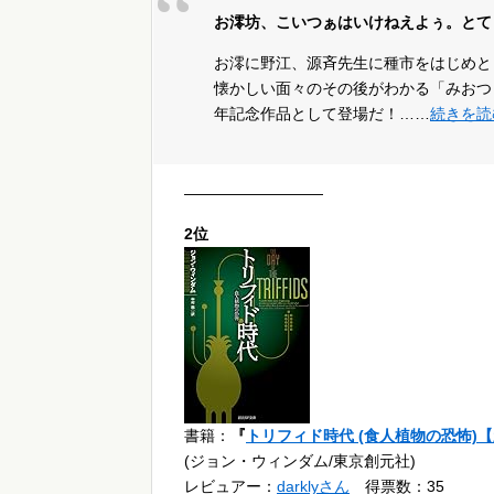
お澪坊、こいつぁはいけねえよぅ。とて
お澪に野江、源斉先生に種市をはじめと
懐かしい面々のその後がわかる「みおつ
年記念作品として登場だ！……
続きを読
—————————
2位
書籍：
『
トリフィド時代 (食人植物の恐怖)
(ジョン・ウィンダム/東京創元社)
レビュアー：
darklyさん
得票数：35