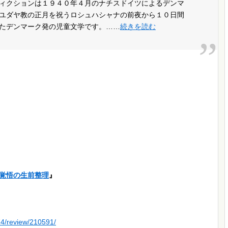
ィクションは１９４０年４月のナチスドイツによるデンマ
ユダヤ教の正月を祝うロシュハシャナの前夜から１０日間
たデンマーク発の児童文学です。……
続きを読む
―覚悟の生前整理
』
74/review/210591/