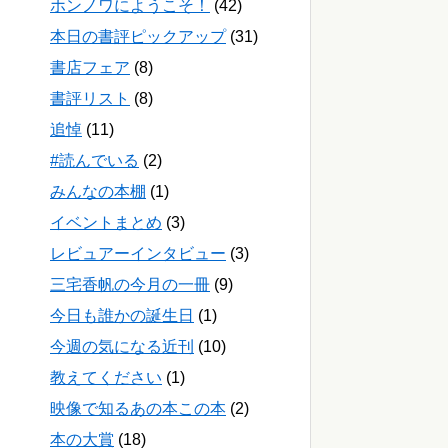
ホンノワにようこそ！
(42)
本日の書評ピックアップ
(31)
書店フェア
(8)
書評リスト
(8)
追悼
(11)
#読んでいる
(2)
みんなの本棚
(1)
イベントまとめ
(3)
レビュアーインタビュー
(3)
三宅香帆の今月の一冊
(9)
今日も誰かの誕生日
(1)
今週の気になる近刊
(10)
教えてください
(1)
映像で知るあの本この本
(2)
本の大賞
(18)