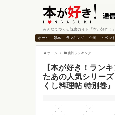
みんなでつくる読書ガイド「本が好き！
ホーム
献本
ランキング
企画
イベン
ホーム
書評ランキング
【本が好き！ランキ
たあの人気シリーズ
くし料理帖 特別巻