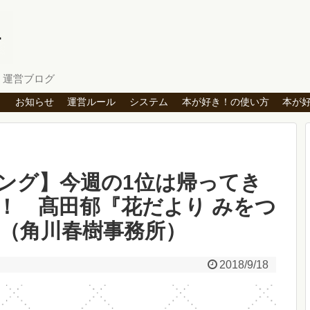
」運営ブログ
ト
お知らせ
運営ルール
システム
本が好き！の使い方
本が
ング】今週の1位は帰ってき
！ 髙田郁『花だより みをつ
』（角川春樹事務所）
2018/9/18