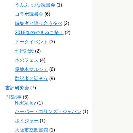
うふふっ♪な読書会
(1)
コラボ読書会
(6)
編集者と語り合う夕べ
(2)
2018春のやまねこ祭！
(2)
トークイベント
(3)
刊行記念
(2)
本のフェス
(4)
築地本マルシェ
(6)
翻訳者と話そう
(9)
書評研究会
(7)
PR記事
(6)
NetGalley
(1)
ハーパー・コリンズ・ジャパン
(1)
ボイジャー
(1)
大阪市立図書館
(1)