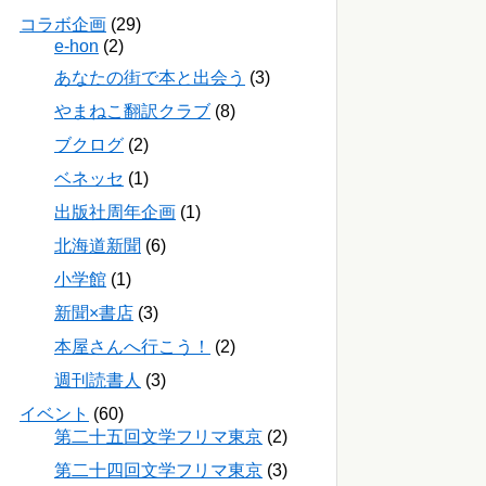
コラボ企画
(29)
e-hon
(2)
あなたの街で本と出会う
(3)
やまねこ翻訳クラブ
(8)
ブクログ
(2)
ベネッセ
(1)
出版社周年企画
(1)
北海道新聞
(6)
小学館
(1)
新聞×書店
(3)
本屋さんへ行こう！
(2)
週刊読書人
(3)
イベント
(60)
第二十五回文学フリマ東京
(2)
第二十四回文学フリマ東京
(3)