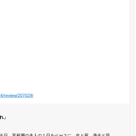
64/review/207029/
れ」
る日。富裕層の夫人の１日をベースに、生と死、過去と現