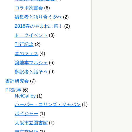
コラボ読書会
(6)
編集者と語り合う夕べ
(2)
2018春のやまねこ祭！
(2)
トークイベント
(3)
刊行記念
(2)
本のフェス
(4)
築地本マルシェ
(6)
翻訳者と話そう
(9)
書評研究会
(7)
PR記事
(6)
NetGalley
(1)
ハーパー・コリンズ・ジャパン
(1)
ボイジャー
(1)
大阪市立図書館
(1)
東京堂出版
(1)