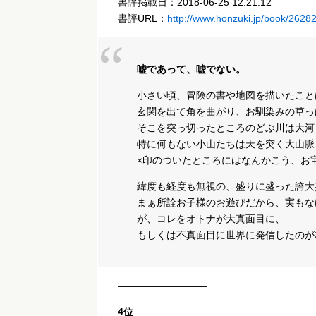
書評掲載日：2018-06-25 12:21:12
書評URL：
http://www.honzuki.jp/book/2628
嘘であって、嘘でない。
小さい頃、冒険の書や地図を描いたこと
玄関を出て角を曲がり、お馴染みの草っ
そこを突っ切ったところのどぶ川は大河
特に何もない小山たちは天を突く大山脈
×印のついたところにはなんかこう、お
緯度も経度も無視の、盛りに盛った誇大
まぁ所詮お子様のお遊びだから、実もな
が、コレをオトナが大真面目に、
もしくは不真面目に世界に発信したのが
—————————
4位