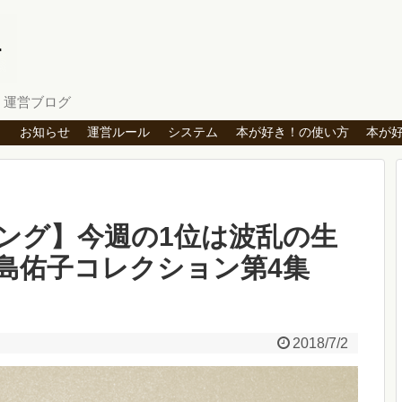
」運営ブログ
ト
お知らせ
運営ルール
システム
本が好き！の使い方
本が
ング】今週の1位は波乱の生
島佑子コレクション第4集
2018/7/2