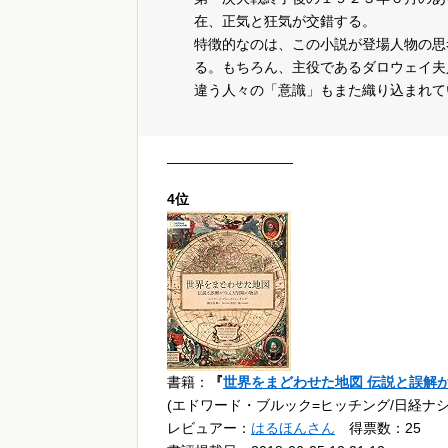
在、正気と狂気が交錯する。
特徴的なのは、この小説が登場人物の思
る。もちろん、主役であるダロウェイ夫
違う人々の「意識」もまた織り込まれて
—————————
4位
書籍：
『
世界をまどわせた地図 伝説と誤解
(エドワード・ブルック=ヒッチング/日経ナ
レビュアー：
はるほんさん
得票数：25