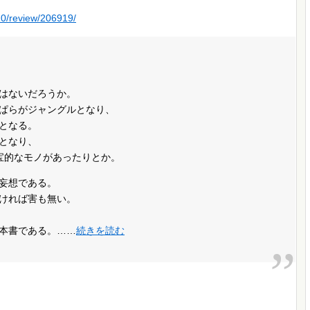
20/review/206919/
はないだろうか。
ぱらがジャングルとなり、
となる。
となり、
宝的なモノがあったりとか。
妄想である。
ければ害も無い。
本書である。……
続きを読む