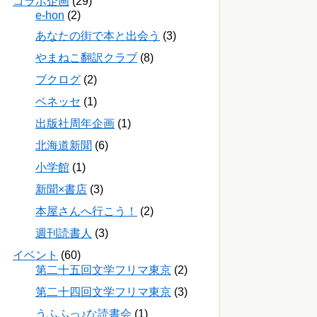
コラボ企画
(29)
e-hon
(2)
あなたの街で本と出会う
(3)
やまねこ翻訳クラブ
(8)
ブクログ
(2)
ベネッセ
(1)
出版社周年企画
(1)
北海道新聞
(6)
小学館
(1)
新聞×書店
(3)
本屋さんへ行こう！
(2)
週刊読書人
(3)
イベント
(60)
第二十五回文学フリマ東京
(2)
第二十四回文学フリマ東京
(3)
うふふっ♪な読書会
(1)