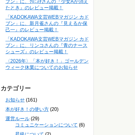
ブン」に、ｸﾛﾆｽﾀさんの『少女Aが消え
たとき』のレビュー掲載！
「KADOKAWA文芸WEBマガジン カド
ブン」に、新月雀さんの『見えるか保
己一』のレビュー掲載！
「KADOKAWA文芸WEBマガジン カド
ブン」に、リンコさんの『青のナース
シューズ』のレビュー掲載！
〈2026年〉「本が好き！」ゴールデン
ウィーク休業についてのお知らせ
カテゴリー
お知らせ
(161)
本が好き！の使い方
(20)
運営ルール
(29)
コミュニケーションについて
(6)
昇級について
(2)