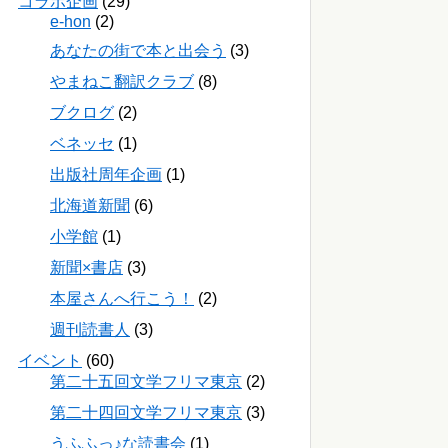
コラボ企画
(29)
e-hon
(2)
あなたの街で本と出会う
(3)
やまねこ翻訳クラブ
(8)
ブクログ
(2)
ベネッセ
(1)
出版社周年企画
(1)
北海道新聞
(6)
小学館
(1)
新聞×書店
(3)
本屋さんへ行こう！
(2)
週刊読書人
(3)
イベント
(60)
第二十五回文学フリマ東京
(2)
第二十四回文学フリマ東京
(3)
うふふっ♪な読書会
(1)