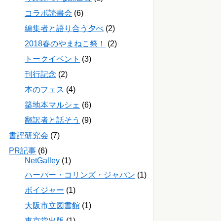
コラボ読書会
(6)
編集者と語り合う夕べ
(2)
2018春のやまねこ祭！
(2)
トークイベント
(3)
刊行記念
(2)
本のフェス
(4)
築地本マルシェ
(6)
翻訳者と話そう
(9)
書評研究会
(7)
PR記事
(6)
NetGalley
(1)
ハーパー・コリンズ・ジャパン
(1)
ボイジャー
(1)
大阪市立図書館
(1)
東京堂出版
(1)