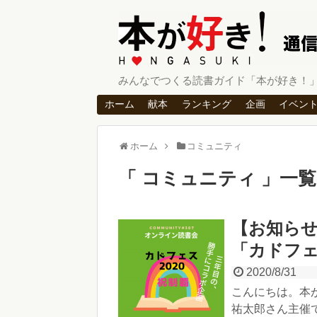
みんなでつくる読書ガイド「本が好き！
ホーム
献本
ランキング
企画
イベン
ホーム
コミュニティ
コミュニティ
一覧
【お知ら
「カドフェ
2020/8/31
こんにちは。本
祐太郎さん主催で