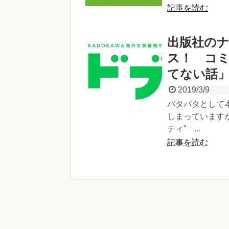
記事を読む
出版社の
ス！ コ
てない話
2019/3/9
バタバタとして
しまっています
ティ”「...
記事を読む