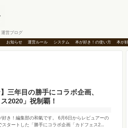
」運営ブログ
ト
お知らせ
運営ルール
システム
本が好き！の使い方
本が
せ】三年目の勝手にコラボ企画、
ス2020」祝制覇！
が好き！編集部の和氣です。 6月6日からレビュアーの
スタートした「勝手にコラボ企画「カドフェス2...