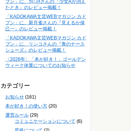
ブン」に、ｸﾛﾆｽﾀさんの『少女Aが消え
たとき』のレビュー掲載！
「KADOKAWA文芸WEBマガジン カド
ブン」に、新月雀さんの『見えるか保
己一』のレビュー掲載！
「KADOKAWA文芸WEBマガジン カド
ブン」に、リンコさんの『青のナース
シューズ』のレビュー掲載！
〈2026年〉「本が好き！」ゴールデン
ウィーク休業についてのお知らせ
カテゴリー
お知らせ
(161)
本が好き！の使い方
(20)
運営ルール
(29)
コミュニケーションについて
(6)
昇級について
(2)