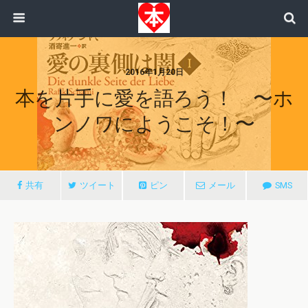
2016年1月20日
本を片手に愛を語ろう！ 〜ホ
ンノワにようこそ！〜
共有
ツイート
ピン
メール
SMS