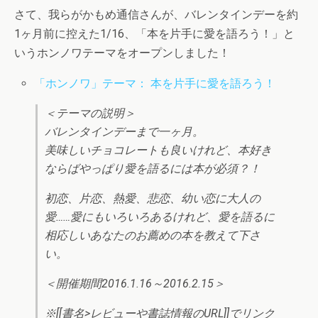
さて、我らがかもめ通信さんが、バレンタインデーを約
1ヶ月前に控えた1/16、「
本を片手に愛を語ろう！」と
いうホンノワテーマをオープンしました！
「ホンノワ」テーマ： 本を片手に愛を語ろう！
＜テーマの説明＞
バレンタインデーまで一ヶ月。
美味しいチョコレートも良いけれど、本好き
ならばやっぱり愛を語るには本が必須？！
初恋、片恋、熱愛、悲恋、幼い恋に大人の
愛……愛にもいろいろあるけれど、愛を語るに
相応しいあなたのお薦めの本を教えて下さ
い。
＜開催期間2016.1.16～2016.2.15＞
※[[書名>レビューや書誌情報のURL]]でリンク