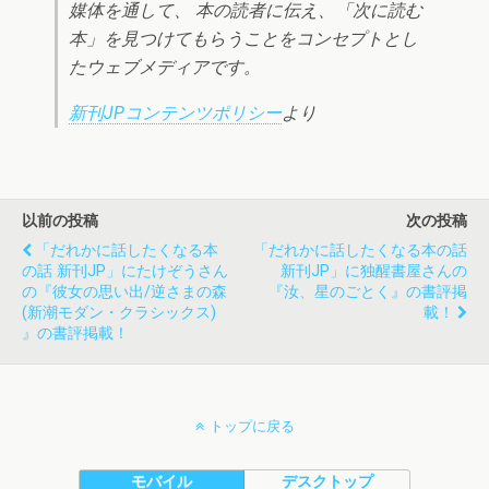
媒体を通して、 本の読者に伝え、「次に読む
本」を見つけてもらうことをコンセプトとし
たウェブメディアです。
新刊JPコンテンツポリシー
より
以前の投稿
次の投稿
「だれかに話したくなる本
「だれかに話したくなる本の話
の話 新刊JP」にたけぞうさん
新刊JP」に独醒書屋さんの
の『彼女の思い出/逆さまの森
『汝、星のごとく』の書評掲
(新潮モダン・クラシックス)
載！
』の書評掲載！
トップに戻る
モバイル
デスクトップ