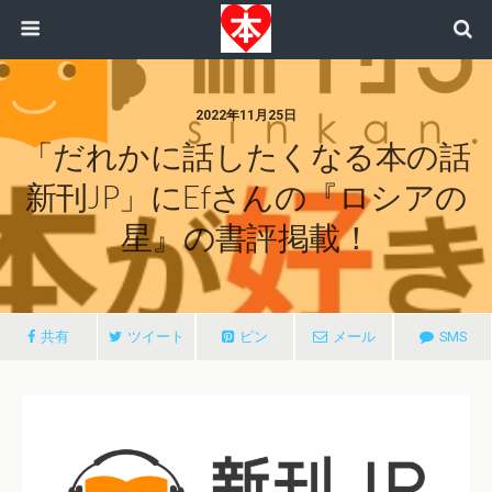
2022年11月25日
「だれかに話したくなる本の話
新刊JP」にefさんの『ロシアの
星』の書評掲載！
共有
ツイート
ピン
メール
SMS