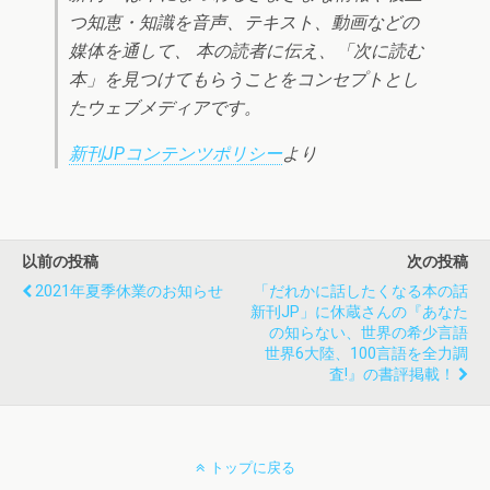
つ知恵・知識を音声、テキスト、動画などの
媒体を通して、 本の読者に伝え、「次に読む
本」を見つけてもらうことをコンセプトとし
たウェブメディアです。
新刊JPコンテンツポリシー
より
以前の投稿
次の投稿
2021年夏季休業のお知らせ
「だれかに話したくなる本の話
新刊JP」に休蔵さんの『あなた
の知らない、世界の希少言語
世界6大陸、100言語を全力調
査!』の書評掲載！
トップに戻る