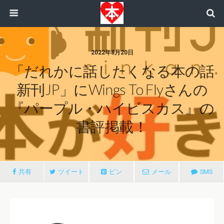
2022年8月20日
「だれかに話したくなる本の話
新刊JP」にWings To Flyさんの
『パープル・ハイビスカス』の
書評掲載！
共有
ツイート
ピン
メール
SMS