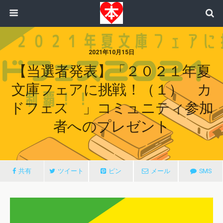
2021年10月15日
【当選者発表】「２０２１年夏
文庫フェアに挑戦！（１） カ
ドフェス 」コミュニティ参加
者へのプレゼント
共有
ツイート
ピン
メール
SMS