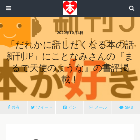
2020年10月4日
「だれかに話したくなる本の話
新刊JP」にことなみさんの『ま
るで天使のような』の書評掲
載！
共有
ツイート
ピン
メール
SMS