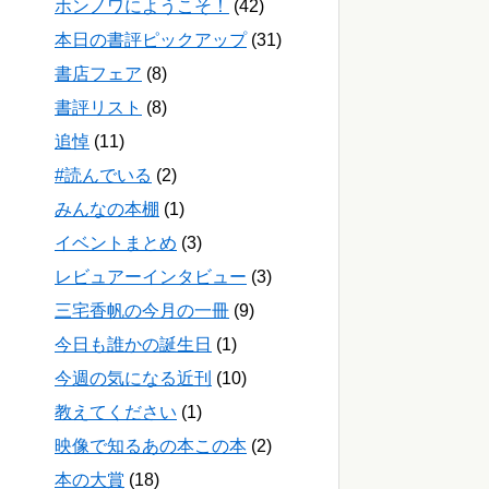
ホンノワにようこそ！
(42)
本日の書評ピックアップ
(31)
書店フェア
(8)
書評リスト
(8)
追悼
(11)
#読んでいる
(2)
みんなの本棚
(1)
イベントまとめ
(3)
レビュアーインタビュー
(3)
三宅香帆の今月の一冊
(9)
今日も誰かの誕生日
(1)
今週の気になる近刊
(10)
教えてください
(1)
映像で知るあの本この本
(2)
本の大賞
(18)