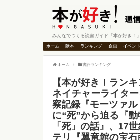
みんなでつくる読書ガイド「本が好き！
ホーム
献本
ランキング
企画
イベン
ホーム
書評ランキング
【本が好き！ランキ
ネイチャーライター
察記録『モーツァル
に“死”から迫る『
「死」の話』、17
テリ『翼竜館の宝石