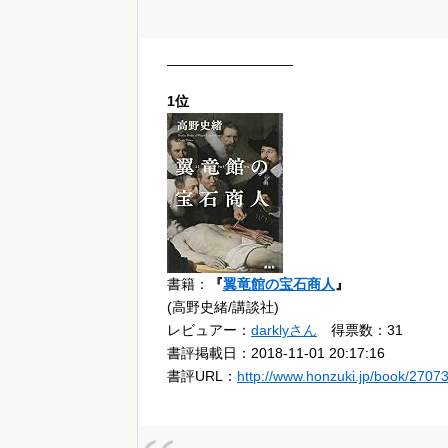
—————————
1位
書籍：
『
翼竜館の宝石商人
』
(高野史緒/講談社)
レビュアー：
darklyさん
得票数：31
書評掲載日：2018-11-01 20:17:16
書評URL：
http://www.honzuki.jp/book/2707