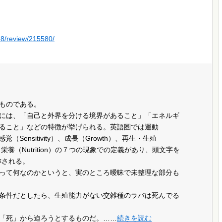
48/review/215580/
ものである。
には、「自己と外界を分ける境界があること」「エネルギ
ること」などの特徴が挙げられる。英語圏では運動
、感覚（Sensitivity）、成長（Growth）、再生・生殖
ion）、栄養（Nutrition）の７つの現象での定義があり、頭文字を
称される。
って何なのかというと、実のところ曖昧で未整理な部分も
条件だとしたら、生殖能力がない交雑種のラバは死んでる
「死」から迫ろうとするものだ。……
続きを読む