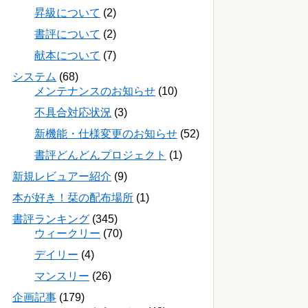
昇級について
(2)
書評について
(2)
献本について
(7)
システム
(68)
メンテナンスのお知らせ
(10)
不具合対応状況
(3)
新機能・仕様変更のお知らせ
(52)
書評どんどんプロジェクト
(1)
新規レビュアー紹介
(9)
本が好き！栞の配布場所
(1)
書評ランキング
(345)
ウィークリー
(70)
デイリー
(4)
マンスリー
(26)
企画記事
(179)