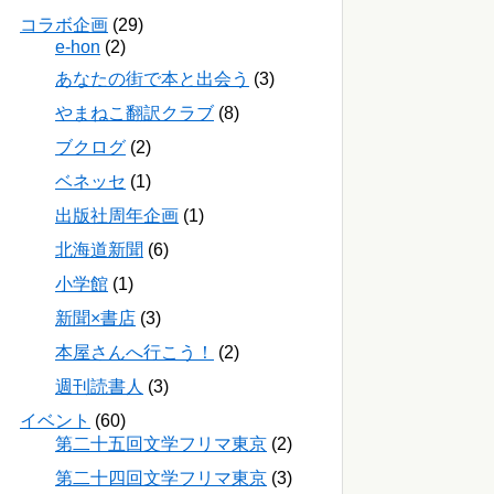
コラボ企画
(29)
e-hon
(2)
あなたの街で本と出会う
(3)
やまねこ翻訳クラブ
(8)
ブクログ
(2)
ベネッセ
(1)
出版社周年企画
(1)
北海道新聞
(6)
小学館
(1)
新聞×書店
(3)
本屋さんへ行こう！
(2)
週刊読書人
(3)
イベント
(60)
第二十五回文学フリマ東京
(2)
第二十四回文学フリマ東京
(3)