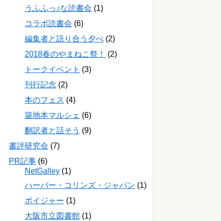
うふふっ♪な読書会
(1)
コラボ読書会
(6)
編集者と語り合う夕べ
(2)
2018春のやまねこ祭！
(2)
トークイベント
(3)
刊行記念
(2)
本のフェス
(4)
築地本マルシェ
(6)
翻訳者と話そう
(9)
書評研究会
(7)
PR記事
(6)
NetGalley
(1)
ハーパー・コリンズ・ジャパン
(1)
ボイジャー
(1)
大阪市立図書館
(1)