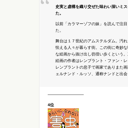
史実と虚構を織り交ぜた味わい深いミス
た。
以前「カラマーゾフの妹」を読んで注目
た。
舞台は１７世紀のアムステルダム。汚れ
怯える人々が暮らす街。この街に奇妙な
な絵画から抜け出し彷徨い歩くという。
絵画の作者はレンブラント・ファン・レ
レンブラントの息子で画家でありまた画
ェルナンド・ルッソ、通称ナンドと出会
—————————
4位