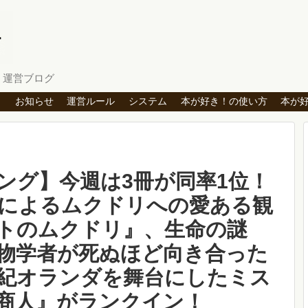
」運営ブログ
ト
お知らせ
運営ルール
システム
本が好き！の使い方
本が
ング】今週は3冊が同率1位！
によるムクドリへの愛ある観
トのムクドリ』、生命の謎
動物学者が死ぬほど向き合った
世紀オランダを舞台にしたミス
商人』がランクイン！