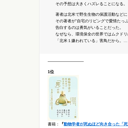
その予想は大きくハズレることになる。
著者は北米で野生生物の保護活動などに
その著者が“自宅のリビングで愛情たっ
告白するのは勇気がいることだった。
なぜなら、環境保全の世界ではムクドリ
「北米１嫌われている」害鳥だから。…
—————————
1位
書籍：
『
動物学者が死ぬほど向き合った「死