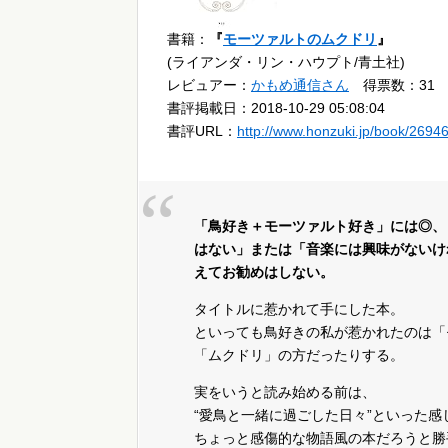
書籍：
『
モーツァルトのムクドリ
』
(ライアンダ・リン・ハウプト/青土社)
レビュアー：
かもめ通信さん
得票数：31
書評掲載日：2018-10-29 05:08:04
書評URL：
http://www.honzuki.jp/book/2694
「鳥好き＋モーツァルト好き」には◎、
はない」または「音楽には興味がないけ
えてお勧めはしない。
タイトルに惹かれて手にした本。
といっても鳥好きの私が惹かれたのは「
「ムクドリ」の方だったりする。
実をいうと読み始める前は、
“愛鳥と一緒に過ごした日々”といった感
ちょっと感傷的な物語風の本だろうと勝