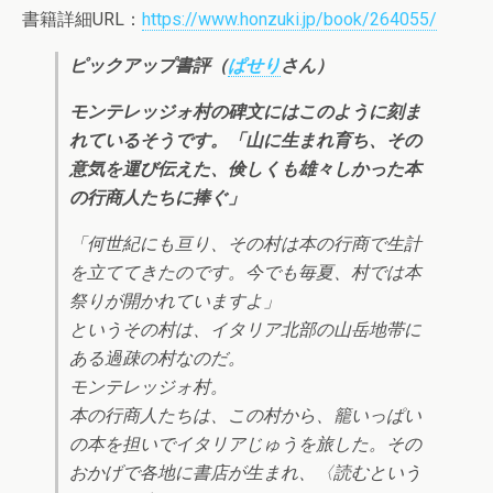
書籍詳細URL：
https://www.honzuki.jp/book/264055/
ピックアップ書評（
ぱせり
さん）
モンテレッジォ村の碑文にはこのように刻ま
れているそうです。「山に生まれ育ち、その
意気を運び伝えた、倹しくも雄々しかった本
の行商人たちに捧ぐ」
「何世紀にも亘り、その村は本の行商で生計
を立ててきたのです。今でも毎夏、村では本
祭りが開かれていますよ」
というその村は、イタリア北部の山岳地帯に
ある過疎の村なのだ。
モンテレッジォ村。
本の行商人たちは、この村から、籠いっぱい
の本を担いでイタリアじゅうを旅した。その
おかげで各地に書店が生まれ、〈読むという