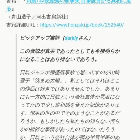
書籍：
『
日航123便墜落の新事実 目撃証言から真相に迫
る
』
（青山透子／河出書房新社）
書籍詳細URL：
https://www.honzuki.jp/book/252640/
ピックアップ書評（
darkly
さん）
この仮説が真実であったとしても今後明らか
になることはあり得ないであろう。
日航ジャンボ機墜落事故で思い出すのが山崎
豊子「沈まぬ太陽」。私としてはそれほどこ
の作品は好きではありませんでした。あまり
にも一方的に日航という会社自体が悪者にな
ってたので少し違和感を覚えた記憶がありま
す。現実の世の中でそのようなことがあるだ
ろうか、もしかしたら私たちの知らない何ら
かの複雑な事情があったのではないだろう
か、日航という会社自体が概ね半官半民のぬ