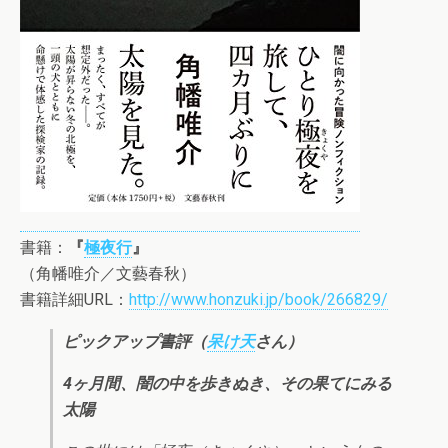
書籍：
『
極夜行
』
（角幡唯介／文藝春秋）
書籍詳細URL：
http://www.honzuki.jp/book/266829/
ピックアップ書評（
呆け天
さん）
4ヶ月間、闇の中を歩きぬき、その果てにみる
太陽