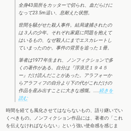
全身43箇所をカッターで切られ、血だらけに
なって23.5m這い、息耐えた状態。
世間を騒がせた殺人事件。結局逮捕されたの
は３人の少年。それぞれ家庭に問題を抱えて
はいるもの、なぜ殺人にまでエスカレートし
ていまったのか。事件の背景を追った１冊。
筆者は1977年生まれ、ノンフィクションで多
くの著作がある。自分は『浮浪児１９４５
ー』だけ読んだことがあった。アラフォーか
らアラフィフの自分より下の代がこれだけの
作品を産み出すことに大きな感慨。……
続きを
読む
時間を経ても風化させてはならないもの、語り継いでい
くべきもの。ノンフィクション作品には、著者の「これ
を伝えなければならない」という強い使命感を感じま