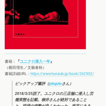
書籍：
『
ユニクロ潜入一年
』
（横田増生／文藝春秋）
書籍詳細URL：
https://www.honzuki.jp/book/262902/
ピックアップ書評（
pitopito
さん）
2018/3/25読了。ユニクロの三店舗に潜入し労
働実態を記載。柳井さんが絶対であること
と、現場の疲弊が良くわかった。提言にある