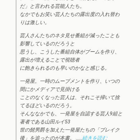
だ」と言われる芸能人たち。
なかでもお笑い芸人たちの露出度の入れ替わ
りは激しい。
芸人さんたちのネタ見せ番組が減ったことも
影響しているのだろうと
思うし、こうした番組自体がブームを作り、
露出が増えることで視聴者
に飽きられるのも早いのかなと感じる。
一発屋。一時のムーブメントを作り、いつの
間にかメディアで見掛ける
ことのなくなった芸人は、それこそ掃いて捨
てるほどいるのだろう。
そんななかでも、一発屋を自認する芸人9組と
著者である山田ルイ53
世の髭男爵を加えた一発屋たちの「ブレイク
後」を追ったのが本書。 ……
続きを読む