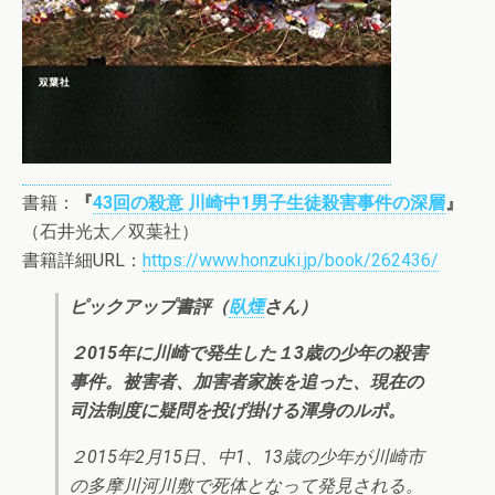
書籍：
『
43回の殺意 川崎中1男子生徒殺害事件の深層
』
（石井光太／双葉社）
書籍詳細URL：
https://www.honzuki.jp/book/262436/
ピックアップ書評（
臥煙
さん）
２015年に川崎で発生した１3歳の少年の殺害
事件。被害者、加害者家族を追った、現在の
司法制度に疑問を投げ掛ける渾身のルポ。
２015年2月15日、中1、13歳の少年が川崎市
の多摩川河川敷で死体となって発見される。