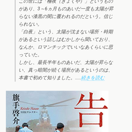
この世には「極夜（きょくや）」というもの
があり、3～6ヵ月ものあいだ一度も太陽が昇
らない漆黒の闇に覆われるのだという。信じ
られない。
「白夜」という、太陽が沈まない場所・時期
があるという話しはむかしから聞いており、
なんか、ロマンチックでいいなあくらいに思
っていた。
しかし、最長半年ものあいだ、太陽が昇らな
い、真っ暗闇が続く場所があるというのは、
本書で初めて知りました。……
続きを読む