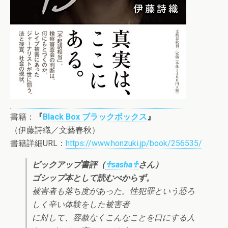
書籍：
『
Black Box ブラックボックス
』
（伊藤詩織／文藝春秋）
書籍詳細URL：
https://www.honzuki.jp/book/256535/
ピックアップ書評（
♰sasha♰
さん）
ゴシップ本として読むべからず。
被害者も落ち度があった。性犯罪という恐ろ
しく辛い体験をした被害者
に対して、容赦なくこんなことを口にする人