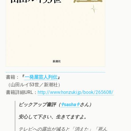
書籍：
『
一発屋芸人列伝
』
（山田ルイ53世／新潮社）
書籍詳細URL：
http://www.honzuki.jp/book/265608/
ピックアップ書評（
♰sasha♰
さん）
安心して下さい、生きてますよ。
テレビへの露出が減ると「消えた」「死ん