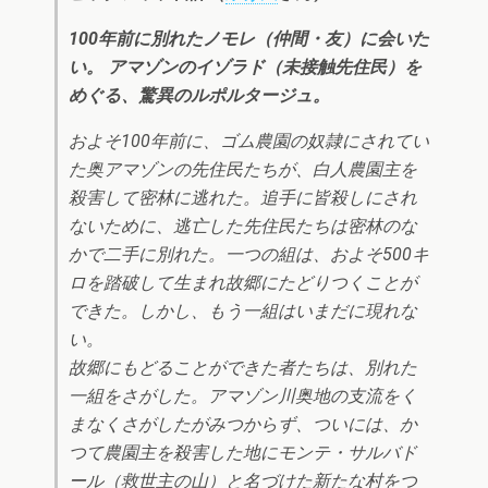
100年前に別れたノモレ（仲間・友）に会いた
い。 アマゾンのイゾラド（未接触先住民）を
めぐる、驚異のルポルタージュ。
およそ100年前に、ゴム農園の奴隷にされてい
た奥アマゾンの先住民たちが、白人農園主を
殺害して密林に逃れた。追手に皆殺しにされ
ないために、逃亡した先住民たちは密林のな
かで二手に別れた。一つの組は、およそ500キ
ロを踏破して生まれ故郷にたどりつくことが
できた。しかし、もう一組はいまだに現れな
い。
故郷にもどることができた者たちは、別れた
一組をさがした。アマゾン川奥地の支流をく
まなくさがしたがみつからず、ついには、か
つて農園主を殺害した地にモンテ・サルバド
ール（救世主の山）と名づけた新たな村をつ