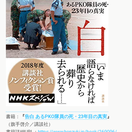
書籍：
『
告白 あるPKO隊員の死・23年目の真実
』
（旗手啓介／講談社）
書籍詳細URL：
https://www.honzuki.jp/book/269096/