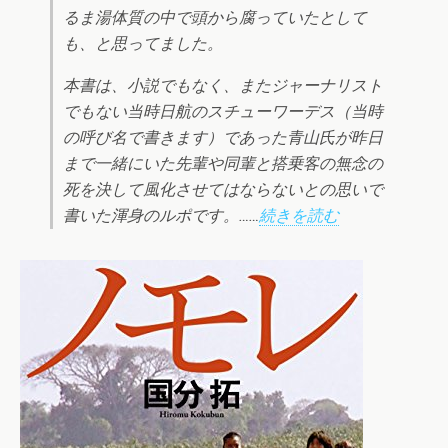
るま湯体質の中で頭から腐っていたとして
も、と思ってました。
本書は、小説でもなく、またジャーナリスト
でもない当時日航のスチューワーデス（当時
の呼び名で書きます）であった青山氏が昨日
まで一緒にいた先輩や同輩と搭乗客の無念の
死を決して風化させてはならないとの思いで
書いた渾身のルポです。……
続きを読む