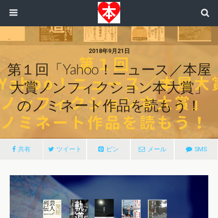
2018年9月21日
第１回「Yahoo！ニュース／本屋
大賞ノンフィクション本大賞」
のノミネート作品を読もう！
共有
ツイート
ピン
メール
SMS