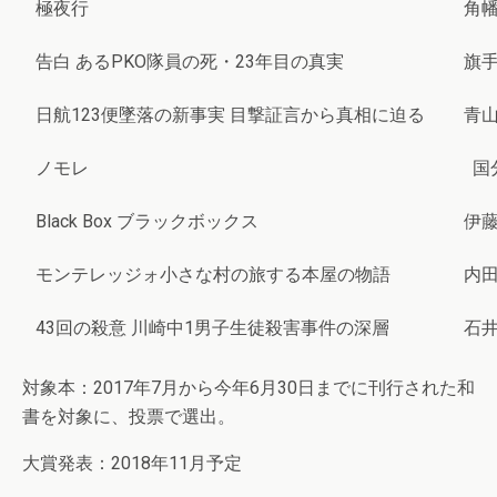
極夜行
角
告白 あるPKO隊員の死・23年目の真実
旗
日航123便墜落の新事実 目撃証言から真相に迫る
青
ノモレ
国
Black Box ブラックボックス
伊
モンテレッジォ小さな村の旅する本屋の物語
内
43回の殺意 川崎中1男子生徒殺害事件の深層
石
対象本：2017年7月から今年6月30日までに刊行された和
書を対象に、投票で選出。
大賞発表：2018年11月予定