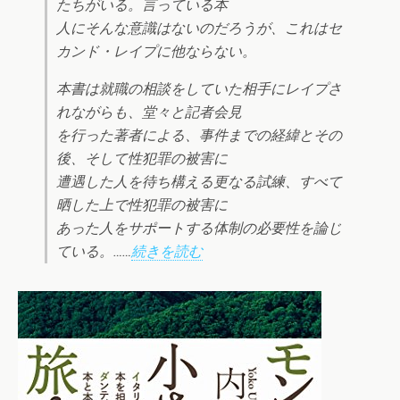
たちがいる。言っている本
人にそんな意識はないのだろうが、これはセ
カンド・レイプに他ならない。
本書は就職の相談をしていた相手にレイプさ
れながらも、堂々と記者会見
を行った著者による、事件までの経緯とその
後、そして性犯罪の被害に
遭遇した人を待ち構える更なる試練、すべて
晒した上で性犯罪の被害に
あった人をサポートする体制の必要性を論じ
ている。……
続きを読む