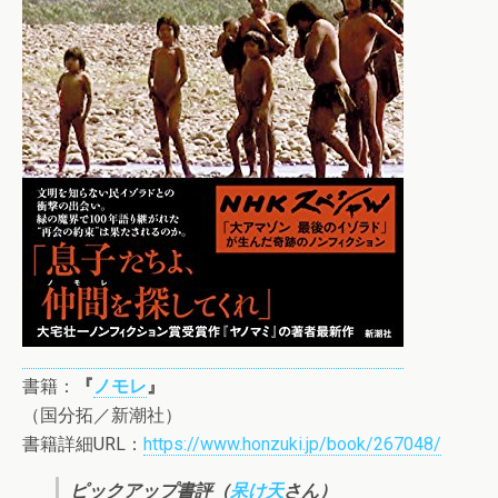
書籍：
『
ノモレ
』
（国分拓／新潮社）
書籍詳細URL：
https://www.honzuki.jp/book/267048/
ピックアップ書評（
呆け天
さん）