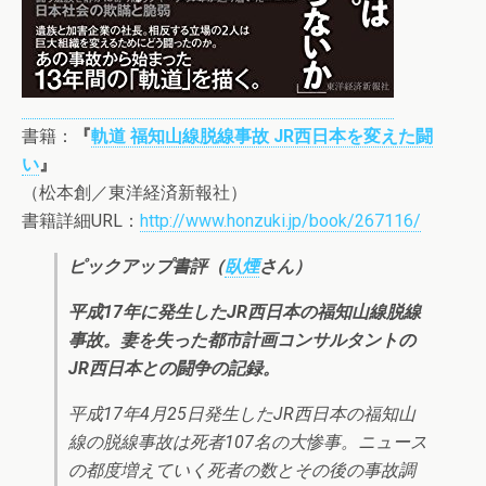
書籍：
『
軌道 福知山線脱線事故 JR西日本を変えた闘
い
』
（松本創／東洋経済新報社）
書籍詳細URL：
http://www.honzuki.jp/book/267116/
ピックアップ書評（
臥煙
さん）
平成17年に発生したJR西日本の福知山線脱線
事故。妻を失った都市計画コンサルタントの
JR西日本との闘争の記録。
平成17年4月25日発生したJR西日本の福知山
線の脱線事故は死者107名の大惨事。ニュース
の都度増えていく死者の数とその後の事故調