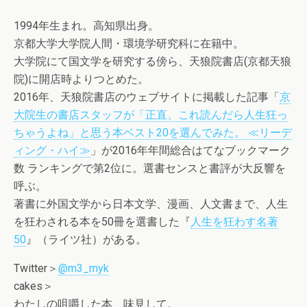
1994年生まれ。高知県出身。
京都大学大学院人間・環境学研究科に在籍中。
大学院にて国文学を研究する傍ら、天狼院書店(京都天狼
院)に開店時よりつとめた。
2016年、天狼院書店のウェブサイトに掲載した記事「
京
大院生の書店スタッフが「正直、
これ読んだら人生狂っ
ちゃうよね」
と思う本ベスト20を選んでみた。 ≪リーデ
ィング・ハイ≫
」が2016年年間総合はてなブックマーク
数 ランキングで第2位に。選書センスと書評が大反響を
呼ぶ。
著書に外国文学から日本文学、漫画、人文書まで、
人生
を狂わされる本を50冊を選書した『
人生を狂わす名著
50
』
（ライツ社）がある。
Twitter＞
@m3_myk
cakes＞
わたしの咀嚼した本、味見して。