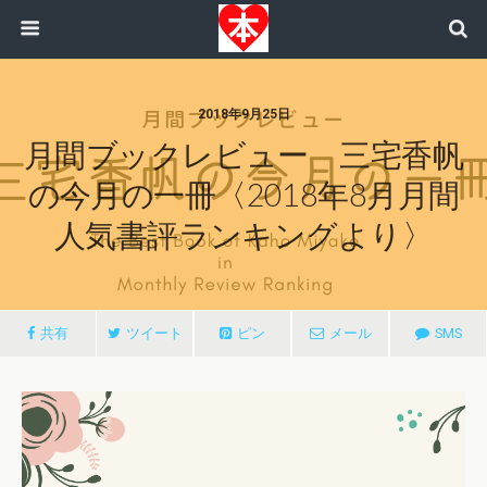
2018年9月25日
月間ブックレビュー 三宅香帆
の今月の一冊〈2018年8月月間
人気書評ランキングより〉
共有
ツイート
ピン
メール
SMS