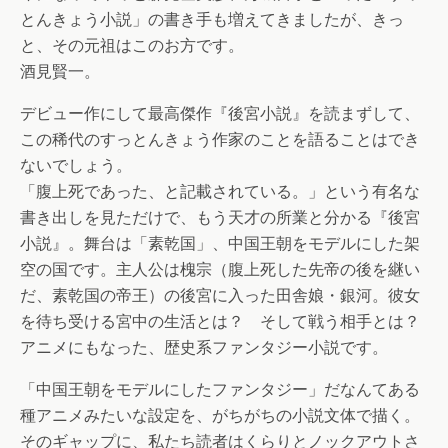
とんきょう小説」の書き手も増えてきましたが、きっ
と、その元祖はこのお方です。
酒見賢一。
デビュー作にして最高傑作『後宮小説』を読まずして、
この稀代のすっとんきょう作家のことを語ることはでき
ないでしょう。
「腹上死であった、と記載されている。」という有名な
書き出しを見ただけで、もう天才の所業と分かる『後宮
小説』。舞台は「素乾国」、中国王朝をモデルにした架
空の国です。主人公は槐宗（腹上死した先帝の後を継い
だ、素乾国の帝王）の後宮に入った田舎娘・銀河。彼女
を待ち受ける宮中の生活とは？ そして戦う相手とは？
アニメにもなった、歴史系ファンタジー小説です。
「中国王朝をモデルにしたファンタジー」だなんてある
種アニメみたいな設定を、がちがちの小説文体で描く。
そのギャップに、私たち読者はくらりとノックアウトさ