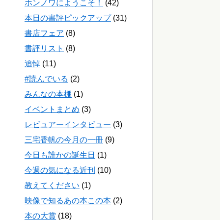
ホンノワにようこそ！
(42)
本日の書評ピックアップ
(31)
書店フェア
(8)
書評リスト
(8)
追悼
(11)
#読んでいる
(2)
みんなの本棚
(1)
イベントまとめ
(3)
レビュアーインタビュー
(3)
三宅香帆の今月の一冊
(9)
今日も誰かの誕生日
(1)
今週の気になる近刊
(10)
教えてください
(1)
映像で知るあの本この本
(2)
本の大賞
(18)