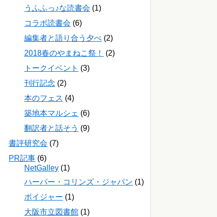
うふふっ♪な読書会
(1)
コラボ読書会
(6)
編集者と語り合う夕べ
(2)
2018春のやまねこ祭！
(2)
トークイベント
(3)
刊行記念
(2)
本のフェス
(4)
築地本マルシェ
(6)
翻訳者と話そう
(9)
書評研究会
(7)
PR記事
(6)
NetGalley
(1)
ハーパー・コリンズ・ジャパン
(1)
ボイジャー
(1)
大阪市立図書館
(1)