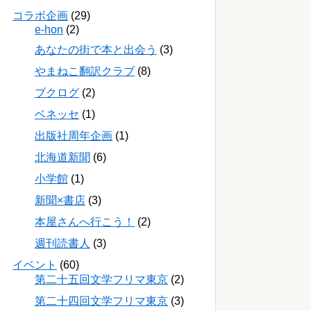
コラボ企画
(29)
e-hon
(2)
あなたの街で本と出会う
(3)
やまねこ翻訳クラブ
(8)
ブクログ
(2)
ベネッセ
(1)
出版社周年企画
(1)
北海道新聞
(6)
小学館
(1)
新聞×書店
(3)
本屋さんへ行こう！
(2)
週刊読書人
(3)
イベント
(60)
第二十五回文学フリマ東京
(2)
第二十四回文学フリマ東京
(3)