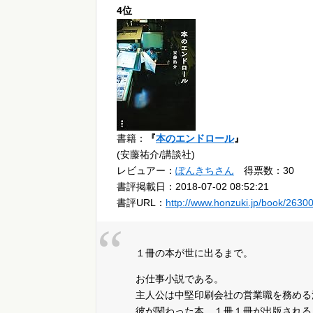
4位
書籍：
『
本のエンドロール
』
(安藤祐介/講談社)
レビュアー：
ぽんきちさん
得票数：30
書評掲載日：2018-07-02 08:52:21
書評URL：
http://www.honzuki.jp/book/2630
１冊の本が世に出るまで。
お仕事小説である。
主人公は中堅印刷会社の営業職を務める
彼が関わった本、１冊１冊が出版される