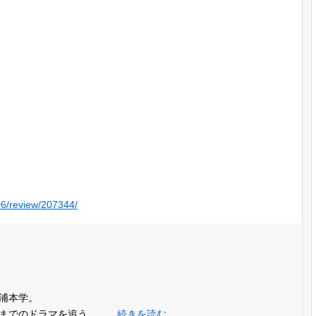
06/review/207344/
浦本学。
までのドラマを追う。……
続きを読む