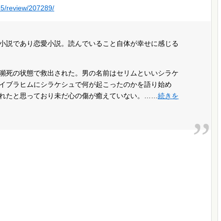
55/review/207289/
小説であり恋愛小説。読んでいること自体が幸せに感じる
瀕死の状態で救出された。男の名前はセリムといいシラケ
イブラヒムにシラケシュで何が起こったのかを語り始め
れたと思っており未だ心の傷が癒えていない。……
続きを