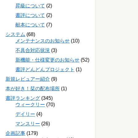
昇級について
(2)
書評について
(2)
献本について
(7)
システム
(68)
メンテナンスのお知らせ
(10)
不具合対応状況
(3)
新機能・仕様変更のお知らせ
(52)
書評どんどんプロジェクト
(1)
新規レビュアー紹介
(9)
本が好き！栞の配布場所
(1)
書評ランキング
(345)
ウィークリー
(70)
デイリー
(4)
マンスリー
(26)
企画記事
(179)