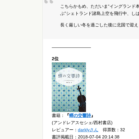
こちらかもめ、ただいま“イングランド
ぶ”シェトランド諸島上空を飛行中、し
長く厳しい冬を過ごした後に北国で迎え
—————————
2位
書籍：
『
蟬の交響詩
』
(アンドレアスセシェ/西村書店)
レビュアー：
darklyさん
得票数：32
書評掲載日：2018-07-04 20:14:38