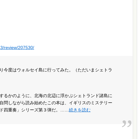
33/review/207530/
り今度はウォルセイ島に行ってみた。（ただいまシェトラ
するかのように、北海の北辺に浮かぶシェトランド諸島に
自問しながら読み始めたこの本は、イギリスのミステリー
ド四重奏」シリーズ第３弾だ。……
続きを読む