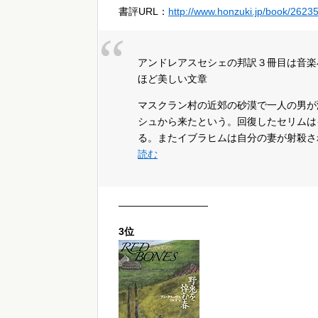
書評URL：
http://www.honzuki.jp/book/2623
アンドレアスセシェの邦訳３冊目は音楽
ほど美しい文章
マスクラン村の近郊の砂漠で一人の男が
シュから来たという。回復したセリムは
る。またイブラヒムは自分の妻が射殺さ
読む
—————————
3位