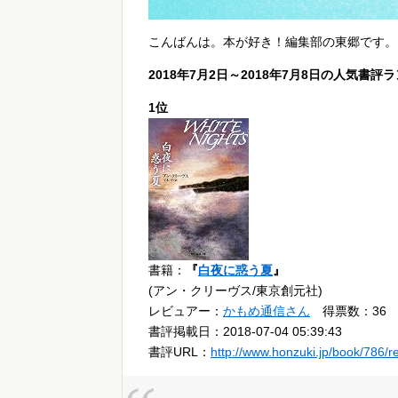
こんばんは。本が好き！編集部の東郷です。
2018年7月2日～2018年7月8日の人気書
1位
書籍：
『
白夜に惑う夏
』
(アン・クリーヴス/東京創元社)
レビュアー：
かもめ通信さん
得票数：36
書評掲載日：2018-07-04 05:39:43
書評URL：
http://www.honzuki.jp/book/786/