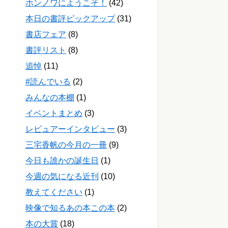
ホンノワにようこそ！
(42)
本日の書評ピックアップ
(31)
書店フェア
(8)
書評リスト
(8)
追悼
(11)
#読んでいる
(2)
みんなの本棚
(1)
イベントまとめ
(3)
レビュアーインタビュー
(3)
三宅香帆の今月の一冊
(9)
今日も誰かの誕生日
(1)
今週の気になる近刊
(10)
教えてください
(1)
映像で知るあの本この本
(2)
本の大賞
(18)