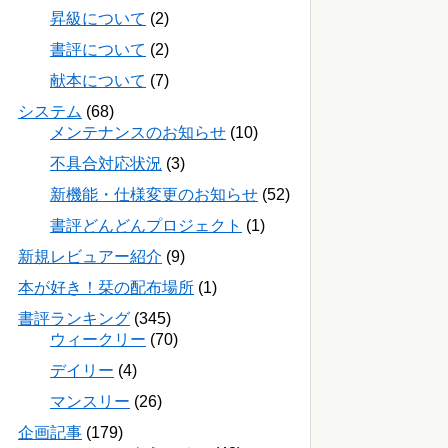
昇級について
(2)
書評について
(2)
献本について
(7)
システム
(68)
メンテナンスのお知らせ
(10)
不具合対応状況
(3)
新機能・仕様変更のお知らせ
(52)
書評どんどんプロジェクト
(1)
新規レビュアー紹介
(9)
本が好き！栞の配布場所
(1)
書評ランキング
(345)
ウィークリー
(70)
デイリー
(4)
マンスリー
(26)
企画記事
(179)