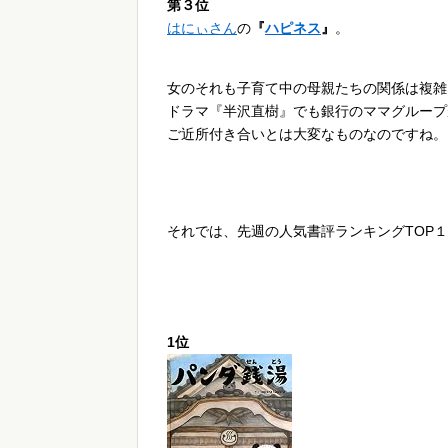
第３位
はにぃさん
の
『
ハピネス
』
。
女のそれも子育て中の母親たちの関係は複雑
ドラマ『半沢直樹』でも銀行のママグループ
ご近所付き合いとは大変なものなのですね。
それでは、先週の人気書評ランキングTOP
1位