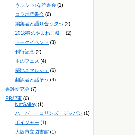
うふふっ♪な読書会
(1)
コラボ読書会
(6)
編集者と語り合う夕べ
(2)
2018春のやまねこ祭！
(2)
トークイベント
(3)
刊行記念
(2)
本のフェス
(4)
築地本マルシェ
(6)
翻訳者と話そう
(9)
書評研究会
(7)
PR記事
(6)
NetGalley
(1)
ハーパー・コリンズ・ジャパン
(1)
ボイジャー
(1)
大阪市立図書館
(1)