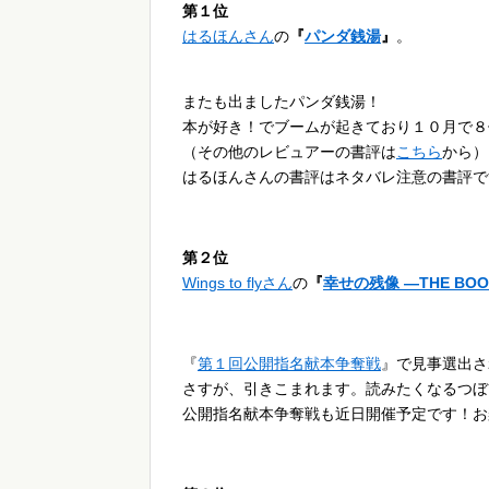
第１位
はるほんさん
の
『
パンダ銭湯
』
。
またも出ましたパンダ銭湯！
本が好き！でブームが起きており１０月で８
（その他のレビュアーの書評は
こちら
から）
はるほんさんの書評はネタバレ注意の書評で
第２位
Wings to flyさん
の
『
幸せの残像 ―THE BOOK O
『
第​１​回​公​開​指​名​献​本​争​奪​戦
』で見事選出された
さすが、引きこまれます。読みたくなるつぼ
公​開​指​名​献​本​争​奪​戦も近日開催予定です