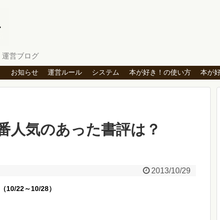
」運営ブログ
ト
お知らせ
運営ルール
システム
本が好き！の使い方
本が
番人気のあった書評は？
2013/10/29
/22～10/28）