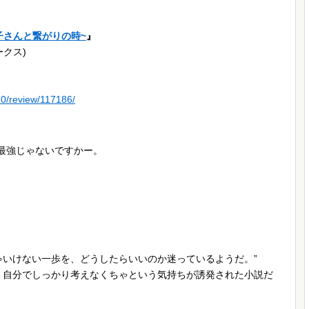
栞子さんと繋がりの時~
』
ークス)
70/review/117186/
て最強じゃないですかー。
ゃいけない一歩を、どうしたらいいのか迷っているようだ。”
。自分でしっかり考えなくちゃという気持ちが誘発された小説だ