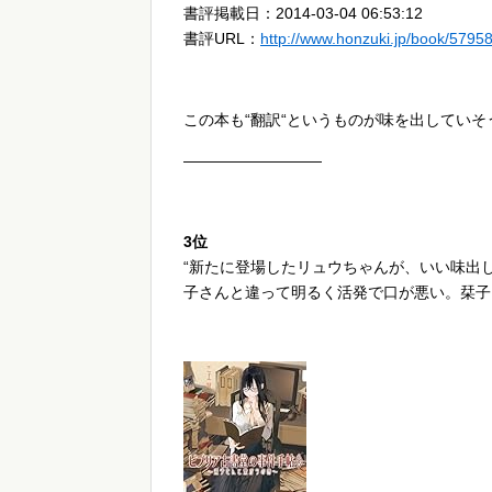
書評掲載日：2014-03-04 06:53:12
書評URL：
http://www.honzuki.jp/book/5795
この本も“翻訳“というものが味を出していそ
—————————
3位
“新たに登場したリュウちゃんが、いい味出
子さんと違って明るく活発で口が悪い。栞子