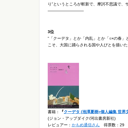
り”というところが斬新で、摩訶不思議で、
—————————
3位
“「クーデタ」とか「内乱」とか「○×の春
こそ、大国に踊らされる国や人びとを描いた
書籍：
『
クーデタ (池澤夏樹=個人編集 世界文学
(ジョン・アップダイク/河出書房新社)
レビュアー：
かもめ通信さん
得票数：29