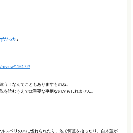
ずだった
』
4/review/116172/
違う！なんてこともありますものね。
説を読むうえでは重要な事柄なのかもしれません。
サルスベリの木に惚れられたり、池で河童を拾ったり、白木蓮が