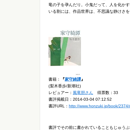
竜の子を孕んだり。小鬼だって、人を化かす
いる割には、作品世界は、不思議な静けさを
書籍：
『
家守綺譚
』
(梨木香歩/新潮社)
レビュアー：
風竜胆さん
得票数：33
書評掲載日：2014-03-04 07:12:52
書評URL：
http://www.honzuki.jp/book/2374
書評でその前に書かれていることもじゅうぶ