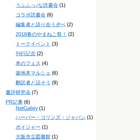
うふふっ♪な読書会
(1)
コラボ読書会
(6)
編集者と語り合う夕べ
(2)
2018春のやまねこ祭！
(2)
トークイベント
(3)
刊行記念
(2)
本のフェス
(4)
築地本マルシェ
(6)
翻訳者と話そう
(9)
書評研究会
(7)
PR記事
(6)
NetGalley
(1)
ハーパー・コリンズ・ジャパン
(1)
ボイジャー
(1)
大阪市立図書館
(1)