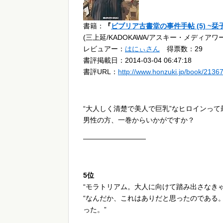
書籍：
『
ビブリア古書堂の事件手帖 (5) ~
(三上延/KADOKAWA/アスキー・メディアワ
レビュアー：
はにぃさん
得票数：29
書評掲載日：2014-03-04 06:47:18
書評URL：
http://www.honzuki.jp/book/2136
“大人しく清楚で美人で巨乳”なヒロインっ
男性の方、一巻からいかがですか？
—————————
5位
“モラトリアム。大人に向けて踏み出さなき
“なんだか、これはありだと思ったのである
った。”