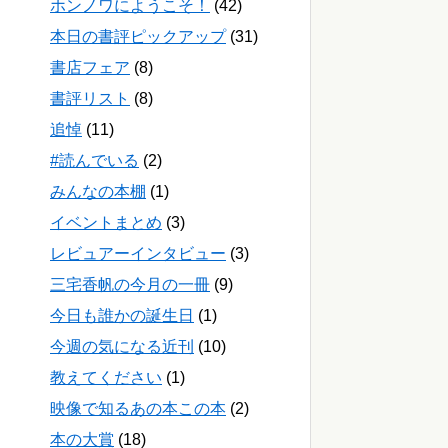
ホンノワにようこそ！
(42)
本日の書評ピックアップ
(31)
書店フェア
(8)
書評リスト
(8)
追悼
(11)
#読んでいる
(2)
みんなの本棚
(1)
イベントまとめ
(3)
レビュアーインタビュー
(3)
三宅香帆の今月の一冊
(9)
今日も誰かの誕生日
(1)
今週の気になる近刊
(10)
教えてください
(1)
映像で知るあの本この本
(2)
本の大賞
(18)