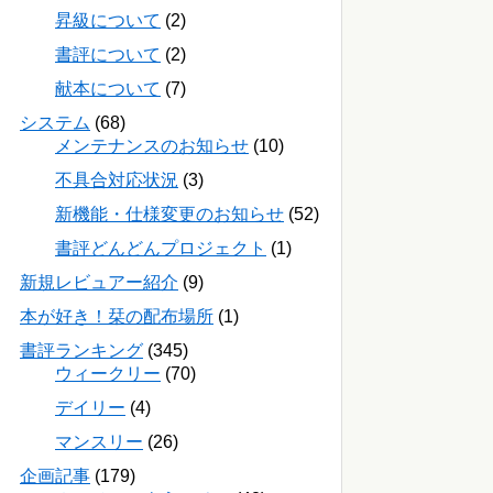
昇級について
(2)
書評について
(2)
献本について
(7)
システム
(68)
メンテナンスのお知らせ
(10)
不具合対応状況
(3)
新機能・仕様変更のお知らせ
(52)
書評どんどんプロジェクト
(1)
新規レビュアー紹介
(9)
本が好き！栞の配布場所
(1)
書評ランキング
(345)
ウィークリー
(70)
デイリー
(4)
マンスリー
(26)
企画記事
(179)