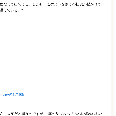
狸だって出てくる。しかし、このような多くの怪異が描かれて
湛えている。”
/review/117193/
んに大変だと思うのですが、“庭のサルスベリの木に惚れられた