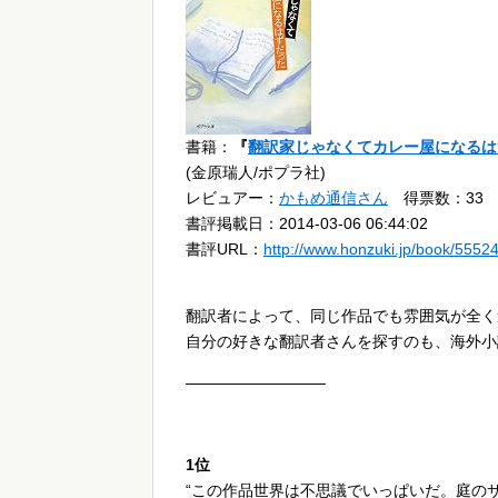
書籍：
『
翻訳家じゃなくてカレー屋になるは
(金原瑞人/ポプラ社)
レビュアー：
かもめ通信さん
得票数：33
書評掲載日：2014-03-06 06:44:02
書評URL：
http://www.honzuki.jp/book/5552
翻訳者によって、同じ作品でも雰囲気が全く
自分の好きな翻訳者さんを探すのも、海外小
—————————
1位
“この作品世界は不思議でいっぱいだ。庭の