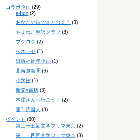
コラボ企画
(29)
e-hon
(2)
あなたの街で本と出会う
(3)
やまねこ翻訳クラブ
(8)
ブクログ
(2)
ベネッセ
(1)
出版社周年企画
(1)
北海道新聞
(6)
小学館
(1)
新聞×書店
(3)
本屋さんへ行こう！
(2)
週刊読書人
(3)
イベント
(60)
第二十五回文学フリマ東京
(2)
第二十四回文学フリマ東京
(3)