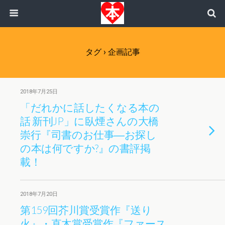
タグ › 企画記事
2018年7月25日
「だれかに話したくなる本の
話 新刊JP」に臥煙さんの大橋
崇行『司書のお仕事―お探し
の本は何ですか?』の書評掲
載！
2018年7月20日
第159回芥川賞受賞作『送り
火』・直木賞受賞作『ファース