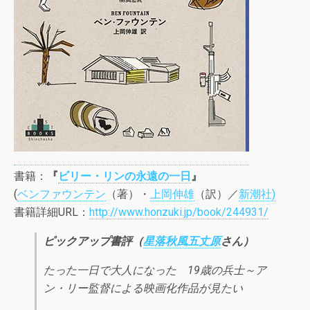
書籍：
『
ビリー・リンの永遠の一日
』
(
ベンファウンテン
（著）・
上岡伸雄
（訳）／
新潮社
)
書籍詳細URL：
http://www.honzuki.jp/book/244931/
ピックアップ書評（
星落秋風五丈原
さん）
たった一日で大人になった 19歳の兵士～ア
ン・リー監督による映画化作品が見たい