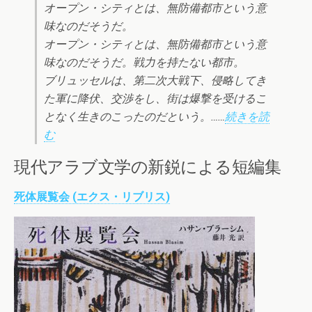
オープン・シティとは、無防備都市という意
味なのだそうだ。
オープン・シティとは、無防備都市という意
味なのだそうだ。戦力を持たない都市。
ブリュッセルは、第二次大戦下、侵略してき
た軍に降伏、交渉をし、街は爆撃を受けるこ
となく生きのこったのだという。……
続きを読
む
現代アラブ文学の新鋭による短編集
死体展覧会 (エクス・リブリス)