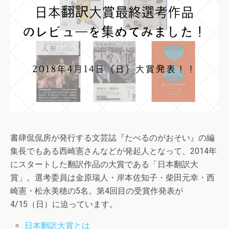
書肆侃侃房が発行する文芸誌『たべるのがおそい』の編
集長でもある西崎憲さんなどが発起人となって、2014年
にスタートした翻訳作品の大賞である「日本翻訳大
賞」。選考委員は金原瑞人・岸本佐知子・柴田元幸・西
崎憲・松永美穂の5名。第4回目の受賞作発表が
4/15（日）に迫っています。
日本翻訳大賞とは