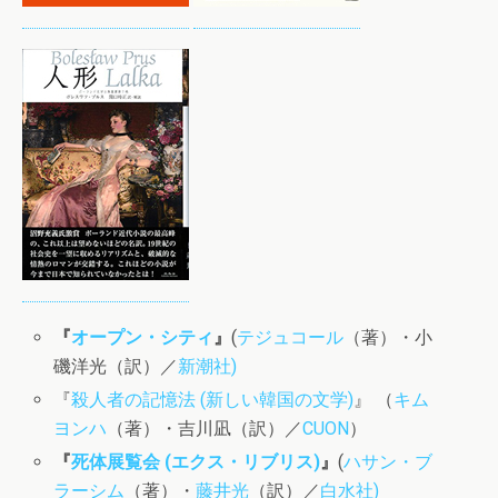
『
オープン・シティ
』
(
テジュコール
（著）・小
磯洋光（訳）／
新潮社
)
『
殺人者の記憶法 (新しい韓国の文学)
』 （
キム
ヨンハ
（著）・吉川凪（訳）／
CUON
）
『
死体展覧会 (エクス・リブリス)
』
(
ハサン・ブ
ラーシム
（著）・
藤井光
（訳）／
白水社
)