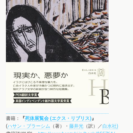
書籍：
『
死体展覧会 (エクス・リブリス)
』
(
ハサン・ブラーシム
（著）・
藤井光
（訳）／
白水社
)