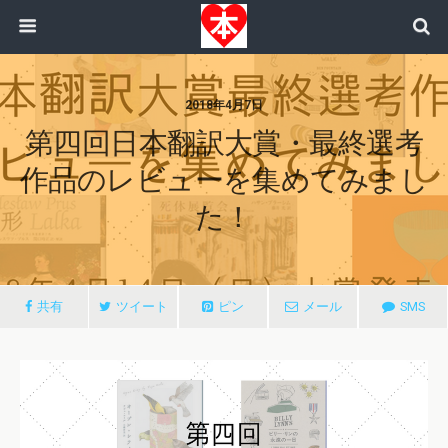
2018年4月7日
第四回日本翻訳大賞・最終選考
作品のレビューを集めてみまし
た！
共有
ツイート
ピン
メール
SMS