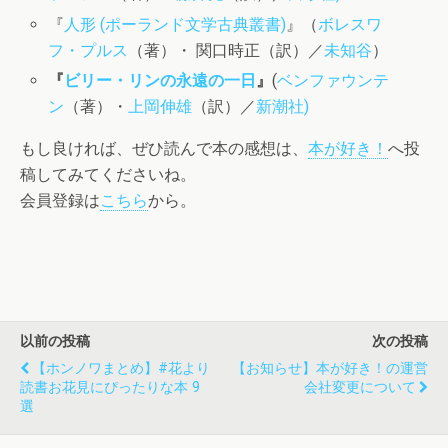
『
人形 (ポーランド文学古典叢書)
』（
ボレスワ
フ・プルス
（著）・ 関口時正（訳）／
未知谷
）
『
ビリー・リンの永遠の一日
』
(
ベンファウンテ
ン
（著）・
上岡伸雄
（訳）／
新潮社
)
もし良ければ、ぜひ読んで本の感想は、
本が好き！
へ投
稿してみてくださいね。
会員登録は
こちら
から。
以前の投稿
次の投稿
【ホンノワまとめ】#花より
【お知らせ】本が好き！の運営
読書お花見にぴったりな本 9
会社変更について
選