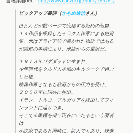
書籍詳細URL：
http://www.honzuki.jp/book/255761/
ピックアップ書評（
かもめ通信
さん）
ほとんどが数ページで完結する短めの短篇、
１４作品を収録したイラク人作家による短篇
集。元はアラビア語で書かれた物語ではある
が諸処の事情により、米語からの重訳だ。
１９７３年バグダッドに生まれ、
少年時代をクルド人地域のキルクークで過ご
した後、
映像作家となるも政府からの圧力を受け、
２０００年に国外に脱出。
イラン、トルコ、ブルガリアを経由してフィ
ンランドに辿りつき、
そこで市民権を得て現在にいたるという著者
は
小説家であると同時に、詩人でもあり、映像