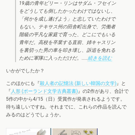
19歳の青年ビリー・リンはサダム・フセイン
をどうしても倒したかったわけではないし、
「何かを成し遂げよう」と志していたわけで
もない。テキサス州の田舎町出身で、労働者
階級の平凡な家庭で育った、どこにでもいる
青年だ。高校を卒業する直前、姉キャスリン
を裏切った男の車を叩き壊し、訴追を免れる
ために軍隊に入っただけだ。……
続きを読む
いかがでしたか？
このほかにも『
殺人者の記憶法 (新しい韓国の文学)
』と
『
人形 (ポーランド文学古典叢書)
』の2作があり、合計で
5作の中から4/15（日）受賞作が発表されるようです。
待ち遠しいですね。それまでに、これらの作品を読んで
みるのはどうでしょうか。