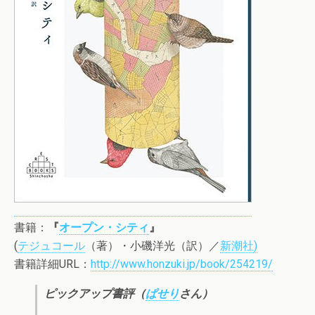
書籍：
『
オープン・シティ
』
(
テジュコール
（著）・小磯洋光（訳）／
新潮社
)
書籍詳細URL：
http://www.honzuki.jp/book/254219/
ピックアップ書評（
ぱせり
さん）